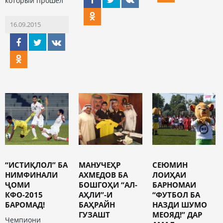
который прошел
16.09.2015
“ИСТИҚЛОЛ” БА
МАНУЧЕҲР
СЕЮМИН
НИМФИНАЛИ
АХМЕДОВ БА
ЛОИҲАИ
ҶОМИ
БОШГОҲИ “АЛ-
БАРНОМАИ
КФО-2015
АҲЛИ”-И
“ФУТБОЛ БА
БАРОМАД!
БАҲРАЙН
НАЗДИ ШУМО
ГУЗАШТ
МЕОЯД!” ДАР
Чемпиони