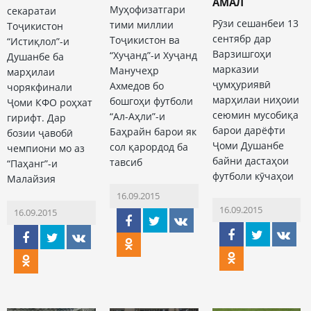
АМАЛ
Муҳофизатгари
секаратаи
Рӯзи сешанбеи 13
тими миллии
Тоҷикистон
сентябр дар
Тоҷикистон ва
“Истиқлол”-и
Варзишгоҳи
“Хуҷанд”-и Хуҷанд
Душанбе ба
марказии
Манучеҳр
марҳилаи
ҷумҳуриявӣ
Ахмедов бо
чорякфинали
марҳилаи ниҳоии
бошгоҳи футболи
Ҷоми КФО роҳхат
сеюмин мусобиқа
“Ал-Аҳли”-и
гирифт. Дар
барои дарёфти
Баҳрайн барои як
бозии ҷавобӣ
Ҷоми Душанбе
сол қарордод ба
чемпиони мо аз
байни дастаҳои
тавсиб
“Паҳанг”-и
футболи кӯчаҳои
Малайзия
16.09.2015
16.09.2015
16.09.2015