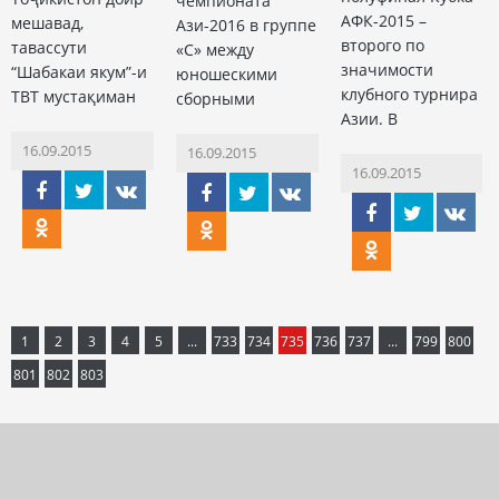
чемпионата
АФК-2015 –
мешавад,
Ази-2016 в группе
второго по
тавассути
«С» между
значимости
“Шабакаи якум”-и
юношескими
клубного турнира
ТВТ мустақиман
сборными
Азии. В
16.09.2015
16.09.2015
16.09.2015
1
2
3
4
5
...
733
734
735
736
737
...
799
800
801
802
803