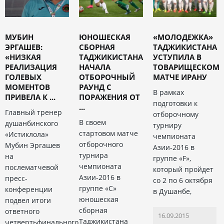
МУБИН
ЮНОШЕСКАЯ
«МОЛОДЕЖКА»
ЭРГАШЕВ:
СБОРНАЯ
ТАДЖИКИСТАНА
«НИЗКАЯ
ТАДЖИКИСТАНА
УСТУПИЛА В
РЕАЛИЗАЦИЯ
НАЧАЛА
ТОВАРИЩЕСКОМ
ГОЛЕВЫХ
ОТБОРОЧНЫЙ
МАТЧЕ ИРАНУ
МОМЕНТОВ
РАУНД С
В рамках
ПРИВЕЛА К ...
ПОРАЖЕНИЯ ОТ
подготовки к
...
Главный тренер
отборочному
В своем
душанбинского
турниру
стартовом матче
«Истиклола»
чемпионата
отборочного
Мубин Эргашев
Азии-2016 в
турнира
на
группе «F»,
чемпионата
послематчевой
который пройдет
Азии-2016 в
пресс-
со 2 по 6 октября
группе «С»
конференции
в Душанбе,
юношеская
подвел итоги
сборная
ответного
16.09.2015
Таджикистана
четвертьфинального