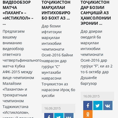
ВИДЕООБЗОР
ТОҶИКИСТОН
ТОҶИКИСТОН
МАТЧА
МАРҲИЛАИ
ДАР БОЗИИ
«ПАХАНГ» –
ИНТИХОБИРО
САНҶИШӢ АЗ
«ИСТИКЛОЛ» –
БО БОХТ АЗ ...
ҲАМСОЛОНИИ
...
ЭРОНИИ ...
Дар бозии
Предлагаем
Дар доираи
ифтитоҳии
вашему
омодагӣ ба
марҳилаи
вниманию
марҳилаи
интихобии
видеообзор
интихобии
чемпионати
ответного
чемпионати
Осиё-2016 байни
четвертьфинального
Осиё-2016 дар
наврасон дар
матча Кубка
гурӯҳи “F”, ки аз 2
гурӯҳи “С”
АФК-2015 между
то 6 октябр дар
мунтахаби
вице-чемпионом
Душанбе
наврасони
Малайзии
баргузор
Тоҷикистон аз
«Пахангом» и
нарасони Ироқ бо
трехкратным
ҳисоби
16.09.2015
чемпионом
Таджикистана
16.09.2015
«Истиклолом»,