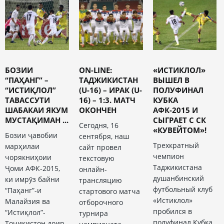
БОЗИИ
ON-LINE:
«ИСТИКЛОЛ»
“ПАҲАНГ” –
ТАДЖИКИСТАН
ВЫШЕЛ В
“ИСТИҚЛОЛ”
(U-16) – ИРАК (U-
ПОЛУФИНАЛ
ТАВАССУТИ
16) – 1:3. МАТЧ
КУБКА
ШАБАКАИ ЯКУМ
ОКОНЧЕН
АФК-2015 И
МУСТАҚИМАН ...
СЫГРАЕТ С СК
Сегодня, 16
«КУВЕЙТОМ»!
Бозии ҷавобии
сентября, наш
Трехкратный
марҳилаи
сайт провел
чемпион
чорякниҳоии
текстовую
Таджикистана
Ҷоми АФК-2015,
онлайн-
душанбинский
ки имрӯз байни
трансляцию
футбольный клуб
“Паҳанг”-и
стартового матча
«Истиклол»
Малайзия ва
отборочного
пробился в
“Истиқлол”-
турнира
полуфинал Кубка
Тоҷикистон доир