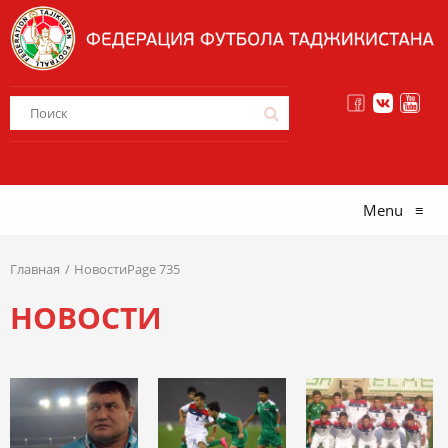
Menu
≡
Главная
НовостиPage 735
НОВОСТИ