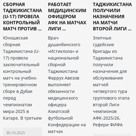
СБОРНАЯ
РАБОТАЕТ
ТАДЖИКИСТАНА
ТАДЖИКИСТАНА
МЕДИЦИНСКИМ
ПОЛУЧИЛИ
(U-17) ПРОВЕЛА
ОФИЦЕРОМ
НАЗНАЧЕНИЯ
КОНТРОЛЬНЫЙ
АФК НА МАТЧАХ
НА МАТЧИ
МАТЧ ПРОТИВ ...
ЛИГИ ...
ВТОРОЙ ЛИГИ ...
Юношеская
Врач
Элитные
сборная
душанбинского
судейские
Таджикистана (U-
«Истиклола» и
бригады из
17) провела
национальной
Таджикистана
заключительный
сборной
получили
контрольный
Таджикистана
назначения для
матч на учебно-
Фаррух Авезов
обслуживания
тренировочном
выполняет
матчей
сборе в Дубае
обязанности
четвертого тура
перед
медицинского
группового этапа
чемпионатом
офицера
второй Лиги
мира-2025 в
Азиатской
чемпионов
Катаре. В третьем
футбольной
АФК-2025/26.
Конфедерации на
Рефери ФИФА
матчах
30.10.2025