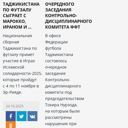
ТАДЖИКИСТАНА
ОЧЕРЕДНОГО
ПО ФУТЗАЛУ
ЗАСЕДАНИЯ
СЫГРАЕТ С
КОНТРОЛЬНО-
МАРОККО,
ДИСЦИПЛИНАРНОГО
ИРАНОМ И ...
КОМИТЕТА ФФТ
Национальная
В офисе
сборная
Федерации
Таджикистана по
футбола
футзалу примет
Таджикистана
участие в Играх
состоялось
Исламской
очередное
солидарности-2025,
заседание
которые пройдут
Контрольно-
с 4 по 11 ноября в
дисциплинарного
Эр-Рияде.
комитета под
председательством
Тохира Нурзода,
24.10.2025
на которым были
рассмотрены
нарушения при