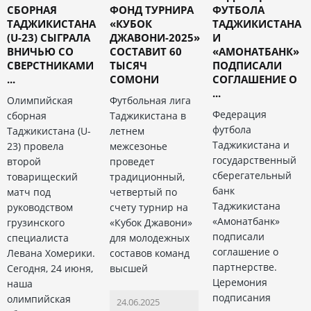
СБОРНАЯ
ФОНД ТУРНИРА
ФУТБОЛА
ТАДЖИКИСТАНА
«КУБОК
ТАДЖИКИСТАНА
(U-23) СЫГРАЛА
ДЖАВОНИ-2025»
И
ВНИЧЬЮ СО
СОСТАВИТ 60
«АМОНАТБАНК»
СВЕРСТНИКАМИ
ТЫСЯЧ
ПОДПИСАЛИ
...
СОМОНИ
СОГЛАШЕНИЕ О
...
Олимпийская
Футбольная лига
Федерация
сборная
Таджикистана в
футбола
Таджикистана (U-
летнем
Таджикистана и
23) провела
межсезонье
государственный
второй
проведет
сберегательный
товарищеский
традиционный,
банк
матч под
четвертый по
Таджикистана
руководством
счету турнир на
«Амонатбанк»
грузинского
«Кубок Джавони»
подписали
специалиста
для молодежных
соглашение о
Левана Хомерики.
составов команд
партнерстве.
Сегодня, 24 июня,
высшей
Церемония
наша
подписания
олимпийская
24.06.2025