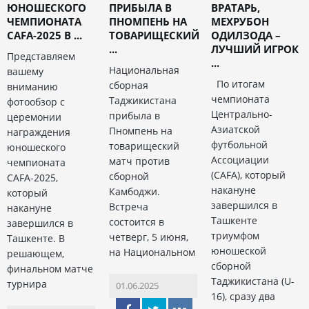
ЮНОШЕСКОГО
ПРИБЫЛА В
ВРАТАРЬ,
ЧЕМПИОНАТА
ПНОМПЕНЬ НА
МЕХРУБОН
CAFA-2025 В ...
ТОВАРИЩЕСКИЙ
ОДИЛЗОДА –
...
ЛУЧШИЙ ИГРОК
Представляем
...
Национальная
вашему
По итогам
сборная
вниманию
чемпионата
Таджикистана
фотообзор с
Центрально-
прибыла в
церемонии
Азиатской
Пномпень на
награждения
футбольной
товарищеский
юношеского
Ассоциации
матч против
чемпионата
(CAFA), который
сборной
CAFA-2025,
накануне
Камбоджи.
который
завершился в
Встреча
накануне
Ташкенте
состоится в
завершился в
триумфом
четверг, 5 июня,
Ташкенте. В
юношеской
на Национальном
решающем,
сборной
финальном матче
Таджикистана (U-
турнира
01.06.2025
16), сразу два