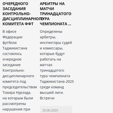
ОЧЕРЕДНОГО
АРБИТРЫ НА
ЗАСЕДАНИЯ
МАТЧИ
КОНТРОЛЬНО-
ТРИНАДЦАТОГО
ДИСЦИПЛИНАРНОГО
ТУРА
КОМИТЕТА ФФТ
ЧЕМПИОНАТА ...
В офисе
Определены
Федерации
арбитры,
футбола
инспекторы судей
Таджикистана
и комиссары,
состоялось
которые будут
очередное
работать на
заседание
матчах
Контрольно-
тринадцатого
дисциплинарного
тура чемпионата
комитета под
Таджикистана-2025
председательством
среди команд
Тохира Нурзода,
высшей лиги.
на которым были
Встречи
рассмотрены
нарушения при
20.06.2025