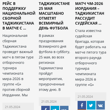
РЕЙС В
ТАДЖИКИСТАНЕ
МАТЧ ЧМ-2026
ПОДДЕРЖКУ
25 МАЯ
ИОРДАНИЯ –
НАЦИОНАЛЬНОЙ
МАСШТАБНО
ТАДЖИКИСТАН
СБОРНОЙ
ОТМЕТЯТ
РАССУДИТ
ТАДЖИКИСТАНА
ВСЕМИРНЫЙ
СУДЕЙСКАЯ ...
В МАТЧЕ С ...
ДЕНЬ ФУТБОЛА
Стала известна
Национальная
В рамках
судейская
сборная
празднования
бригада, которая
Таджикистана
Всемирного дня
будет работать на
проведет важный
футбола в субботу,
матче пятого тура
матч в пятом туре
25 мая, во всех
второго раунда
отборочного
регионах
отборочного
турнира
Таджикистана
турнира
чемпионата
пройдут
чемпионата
мира-2026 в
мероприятия,
мира-2026 в
группе «G»
приуроченные
группе «G»
против сборной
этому дню. В
Иордании. Мы
21.05.2024
21.05.2024
21.05.2024