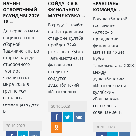
НАЧНЕТ
СОЙДУТСЯ В
«РАВШАН»:
ОТБОРОЧНЫЙ
ФИНАЛЬНОМ
КОМАНДЫ ...
РАУНД ЧМ-2026
МАТЧЕ КУБКА ...
В душанбинской
16 ...
В среду, 1 ноября,
гостинице
До первого матча
на Центральном
«Атлас» в
национальной
стадионе Куляба
преддверии
сборной
пройдет 32-й
финального
Таджикистана во
розыгрыш Кубка
матча за 1XBet-
втором раунде
Таджикистана. В
Кубок
отборочного
финальном
Таджикистана-2023
турнира
поединке
между
чемпионата
сойдутся
душанбинским
мира-2026 в
душанбинский
«Истиклолом» и
группе «G»
«Истиклол» и
кулябским
осталось
«Равшаном»
семнадцать дней.
состоялось
30.10.2023
В
совещание. В
30.10.2023
30.10.2023