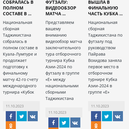
СОБРАЛАСЬ В
ФУТЗАЛУ:
ВЫШЛА В
ПОЛНОМ
ВИДЕООБЗОР
ФИНАЛЬНУЮ
СОСТАВЕ В ...
МАТЧА ...
ЧАСТЬ КУБКА ...
Национальная
Представляем
Национальная
сборная
вашему
сборная
Таджикистана
вниманию
Таджикистана по
собралась в
видеообзор матча
футзалу под
полном составе в
заключительного
руководством
Куала-Лумпуре и
тура отборочного
Пайрава
продолжает
турнира Кубка
Вохидова заняла
подготовку к
Азии-2024 по
первое место в
финальному
футзалу в группе
отборочном
матчу 42-го счету
«Е» между
турнире Кубка
международного
национальными
Азии-2024 в
турнира «Кубок
сборными
группе «Е»
Таджикистана
11.10.2023
11.10.2023
11.10.2023