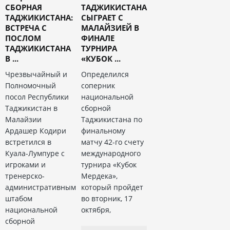
СБОРНАЯ
ТАДЖИКИСТАНА
ТАДЖИКИСТАНА:
СЫГРАЕТ С
ВСТРЕЧА С
МАЛАЙЗИЕЙ В
ПОСЛОМ
ФИНАЛЕ
ТАДЖИКИСТАНА
ТУРНИРА
В ...
«КУБОК ...
Чрезвычайный и
Определился
Полномочный
соперник
посол Республики
национальной
Таджикистан в
сборной
Малайзии
Таджикистана по
Ардашер Кодири
финальному
встретился в
матчу 42-го счету
Куала-Лумпуре с
международного
игроками и
турнира «Кубок
тренерско-
Мердека»,
административным
который пройдет
штабом
во вторник, 17
национальной
октября,
сборной