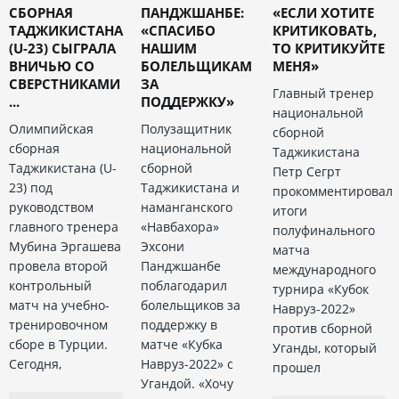
СБОРНАЯ
ПАНДЖШАНБЕ:
«ЕСЛИ ХОТИТЕ
ТАДЖИКИСТАНА
«СПАСИБО
КРИТИКОВАТЬ,
(U-23) СЫГРАЛА
НАШИМ
ТО КРИТИКУЙТЕ
ВНИЧЬЮ СО
БОЛЕЛЬЩИКАМ
МЕНЯ»
СВЕРСТНИКАМИ
ЗА
Главный тренер
...
ПОДДЕРЖКУ»
национальной
Олимпийская
Полузащитник
сборной
сборная
национальной
Таджикистана
Таджикистана (U-
сборной
Петр Сегрт
23) под
Таджикистана и
прокомментировал
руководством
наманганского
итоги
главного тренера
«Навбахора»
полуфинального
Мубина Эргашева
Эхсони
матча
провела второй
Панджшанбе
международного
контрольный
поблагодарил
турнира «Кубок
матч на учебно-
болельщиков за
Навруз-2022»
тренировочном
поддержку в
против сборной
сборе в Турции.
матче «Кубка
Уганды, который
Сегодня,
Навруз-2022» с
прошел
Угандой. «Хочу