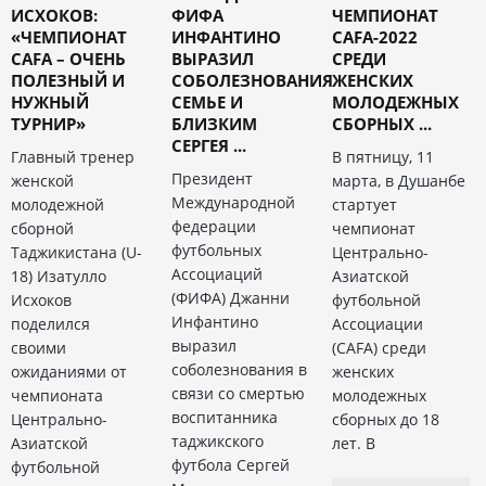
ИСХОКОВ:
ФИФА
ЧЕМПИОНАТ
«ЧЕМПИОНАТ
ИНФАНТИНО
CAFA-2022
CAFA – ОЧЕНЬ
ВЫРАЗИЛ
СРЕДИ
ПОЛЕЗНЫЙ И
СОБОЛЕЗНОВАНИЯ
ЖЕНСКИХ
НУЖНЫЙ
СЕМЬЕ И
МОЛОДЕЖНЫХ
ТУРНИР»
БЛИЗКИМ
СБОРНЫХ ...
СЕРГЕЯ ...
Главный тренер
В пятницу, 11
Президент
женской
марта, в Душанбе
Международной
молодежной
стартует
федерации
сборной
чемпионат
футбольных
Таджикистана (U-
Центрально-
Ассоциаций
18) Изатулло
Азиатской
(ФИФА) Джанни
Исхоков
футбольной
Инфантино
поделился
Ассоциации
выразил
своими
(CAFA) среди
соболезнования в
ожиданиями от
женских
связи со смертью
чемпионата
молодежных
воспитанника
Центрально-
сборных до 18
таджикского
Азиатской
лет. В
футбола Сергей
футбольной