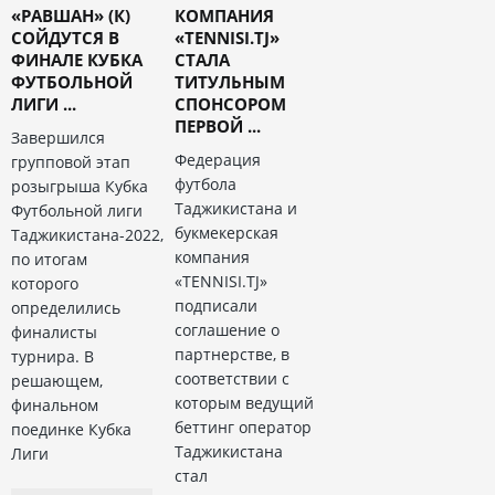
«РАВШАН» (К)
КОМПАНИЯ
СОЙДУТСЯ В
«TENNISI.TJ»
ФИНАЛЕ КУБКА
СТАЛА
ФУТБОЛЬНОЙ
ТИТУЛЬНЫМ
ЛИГИ ...
СПОНСОРОМ
ПЕРВОЙ ...
Завершился
Федерация
групповой этап
футбола
розыгрыша Кубка
Таджикистана и
Футбольной лиги
букмекерская
Таджикистана-2022,
компания
по итогам
«TENNISI.TJ»
которого
подписали
определились
соглашение о
финалисты
партнерстве, в
турнира. В
соответствии с
решающем,
которым ведущий
финальном
беттинг оператор
поединке Кубка
Таджикистана
Лиги
стал