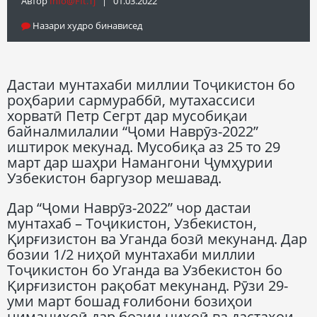
Автор
Info@fft.tj
| 01.03.2022
Назари худро бинависед
Дастаи мунтахаби миллии Тоҷикистон бо
роҳбарии сармураббӣ, мутахассиси
хорватӣ Петр Сегрт дар мусобиқаи
байналмилалии “Ҷоми Наврӯз-2022”
иштирок мекунад. Мусобиқа аз 25 то 29
март дар шаҳри Намангони Ҷумҳурии
Узбекистон баргузор мешавад.
Дар “Ҷоми Наврӯз-2022” чор дастаи
мунтахаб – Тоҷикистон, Узбекистон,
Қирғизистон ва Уганда бозӣ мекунанд. Дар
бозии 1/2 ниҳоӣ мунтахаби миллии
Тоҷикистон бо Уганда ва Узбекистон бо
Қирғизистон рақобат мекунанд. Рӯзи 29-
уми март бошад ғолибони бозиҳои
ниманиҳоӣ дар бозии ниҳоӣ ва дастаҳои