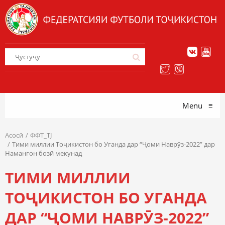
Menu
≡
Асосӣ
ФФТ_TJ
Тими миллии Тоҷикистон бо Уганда дар “Ҷоми Наврӯз-2022” дар
Намангон бозӣ мекунад
ТИМИ МИЛЛИИ
ТОҶИКИСТОН БО УГАНДА
ДАР “ҶОМИ НАВРӮЗ-2022”