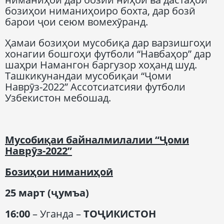
бозиҳои ниманиҳоиро бохта, дар бозӣ
барои ҷои сеюм вомехӯранд.
Ҳамаи бозиҳои мусобиқа дар варзишгоҳи
хонагии бошгоҳи футболи “Навбаҳор” дар
шаҳри Намангон баргузор хоҳанд шуд.
Ташкикунандаи мусобиқаи “Ҷоми
Наврӯз-2022” Ассотсиатсияи футболи
Узбекистон мебошад.
Мусобиқаи байналмилалии “Ҷоми
Наврӯз-2022”
Бозиҳои ниманиҳоӣ
25 март (
ҷумъа
)
16:00
– Уганда –
Т
ОҶИКИСТОН