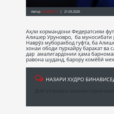
Автор
Info@fft.tj
| 21.03.2020
Аҳли кормандони Федератсияи фут
Алишер Уруновро, ба муносибати 
Наврӯз муборакбод гуфта, ба Алиш
хонаи ободи пурхайру баракат ва 
дар амалигардонии ҳама барномав
равона шуданд, барору комёбӣ ме
НАЗАРИ ХУДРО БИНАВИСЕ
Для отправки комментария ва