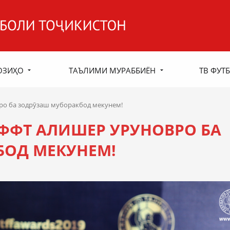
ОЗИҲО
ТАЪЛИМИ МУРАББИЁН
ТВ ФУТБ
ро ба зодрӯзаш муборакбод мекунем!
ФФТ АЛИШЕР УРУНОВРО БА
БОД МЕКУНЕМ!