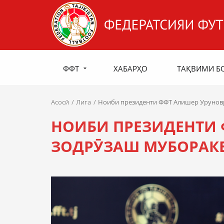
ФФТ
ХАБАРҲО
ТАҚВИМИ Б
Асосӣ
Лига
Ноиби президенти ФФТ Алишер Урунов
НОИБИ ПРЕЗИДЕНТИ 
ЗОДРӮЗАШ МУБОРАК