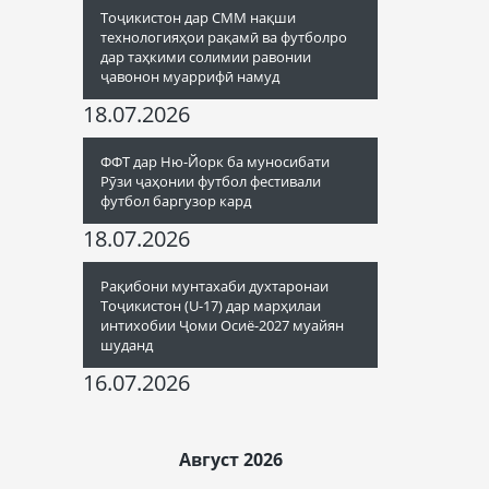
Тоҷикистон дар СММ нақши
технологияҳои рақамӣ ва футболро
дар таҳкими солимии равонии
ҷавонон муаррифӣ намуд
18.07.2026
ФФТ дар Ню-Йорк ба муносибати
Рӯзи ҷаҳонии футбол фестивали
футбол баргузор кард
18.07.2026
Рақибони мунтахаби духтаронаи
Тоҷикистон (U-17) дар марҳилаи
интихобии Ҷоми Осиё-2027 муайян
шуданд
16.07.2026
Август 2026