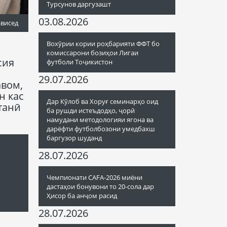
Турсунов даргузашт
03.08.2026
ависед
Вохӯрии кории роҳбарияти ФФТ бо
комиссарони бозиҳои Лигаи
сия
футболи Тоҷикистон
29.07.2026
авом,
н кас
Дар Кӯлоб ва Хоруғ семинарҳо оид
танӣ
ба рушди истеъдодҳо, ҷорӣ
намудани методологияи ягона ва
дарёфти футболбозони умедбахш
баргузор шуданд
28.07.2026
Чемпионати CAFA-2026 миёни
дастаҳои бонувони то 20-сола дар
Ҳисор ба анҷом расид
28.07.2026