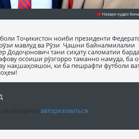
Назари худро бин
боли Тоҷикистон ноиби президенти Федерат
рӯзи мавлуд ва Рӯзи Ҷашни байналмилалии
ер Додоҷонович тани сиҳату саломатии бард
сафову осоиши рӯзгорро таманно намуда, ба о
у нақшаҳояшон, ки ба пешрафти футболи ва
хоҳем!
Д
м необходимо
авторизоваться
.