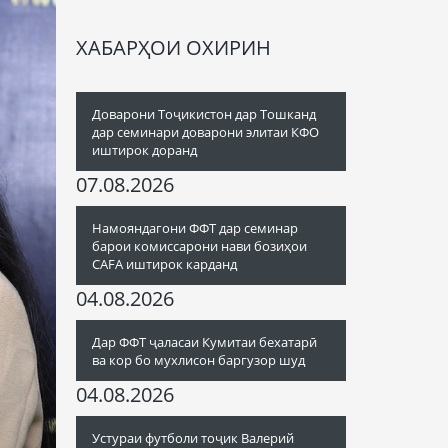
ХАБАРҲОИ ОХИРИН
Доварони Тоҷикистон дар Тошканд
дар семинари доварони элитаи КФО
иштирок доранд
07.08.2026
Намояндагони ФФТ дар семинар
барои комиссарони нави бозиҳои
CAFA иштирок карданд
04.08.2026
Дар ФФТ ҷаласаи Кумитаи бехатарӣ
ва кор бо мухлисон баргузор шуд
04.08.2026
Устураи футболи тоҷик Валерий