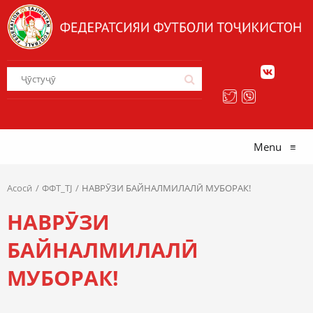
Menu
≡
Асосӣ
ФФТ_TJ
НАВРӮЗИ БАЙНАЛМИЛАЛӢ МУБОРАК!
НАВРӮЗИ
БАЙНАЛМИЛАЛӢ
МУБОРАК!