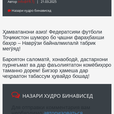
Автор
Info@fft.tj
| 21.03.2025
Назари худро бинависед
Ҳамватанони азиз! Федератсияи футболи
Тоҷикистон шуморо бо ҷашни фараҳбахши
баҳор – Наврӯзи байналмилалӣ табрик
мегӯяд!
Бароятон саломатӣ, хонаободӣ, дастархони
пурнеъмат ва дар фаъолиятатон комёбиҳоро
таманно дорем! Бигзор ҳамеша дар
чеҳраатон табассум ҳувайдо бошад!
НАЗАРИ ХУДРО БИНАВИСЕД
Для отправки комментария вам
необходимо
авторизоваться
.