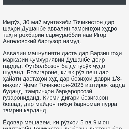
Имрӯз, 30 май мунтахаби Тоҷикистон дар
шаҳри Душанбе аввалин тамринҳои худро
таҳти роҳбарии сармураббии нав Игор
Ангеловский баргузор намуд.
Аввалин машғулияти даста дар Варзишгоҳи
марказии ҷумҳуриявии Душанбе доир
гардид. Футболбозон ба ду гурӯҳ ҷудо
шуданд. Бозигароне, ки як рӯз пеш дар
ҳайати дастаҳои худ дар бозиҳои даври 1/8-
ниҳоии Ҷоми Тоҷикистон-2026 иштирок карда
буданд, тамринҳои барқарорсозӣ
гузарониданд. Қисми дигари бозигарон
бошад, дар майдон тибқи барномаи пурра
тамрин карданд.
Ёдовар мешавем, ки рӯзҳои 5 ва 9 июн
мунтахаби Тоҷикистон ду бозии дӯстона бар