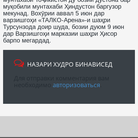
муқобили мунтахаби Ҳиндустон баргузор
мекунад. Вохӯрии аввал 5 июн дар
варзишгоҳи «ТАЛКО-Арена»-и шаҳри
Турсунзода доир шуда, бозии дуюм 9 июн
дар Варзишгоҳи марказии шаҳри Ҳисор
барпо мегардад.
НАЗАРИ ХУДРО БИНАВИСЕД
Для отправки комментария вам
необходимо
авторизоваться
.