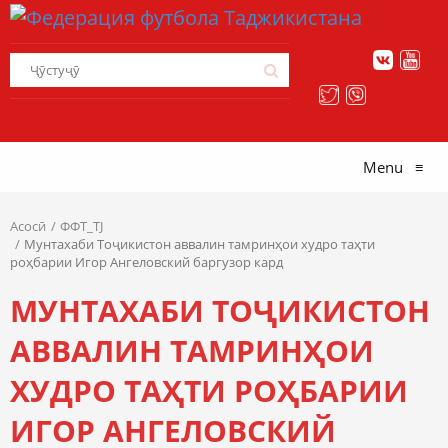
Menu
≡
Асосӣ
ФФТ_TJ
Мунтахаби Тоҷикистон аввалин тамринҳои худро таҳти
роҳбарии Игор Ангеловский баргузор кард
МУНТАХАБИ ТОҶИКИСТОН
АВВАЛИН ТАМРИНҲОИ
ХУДРО ТАҲТИ РОҲБАРИИ
ИГОР АНГЕЛОВСКИЙ