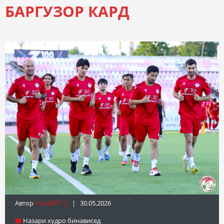
БАРГУЗОР КАРД
Автор
Info@fft.tj
| 30.05.2026
Назари худро бинависед