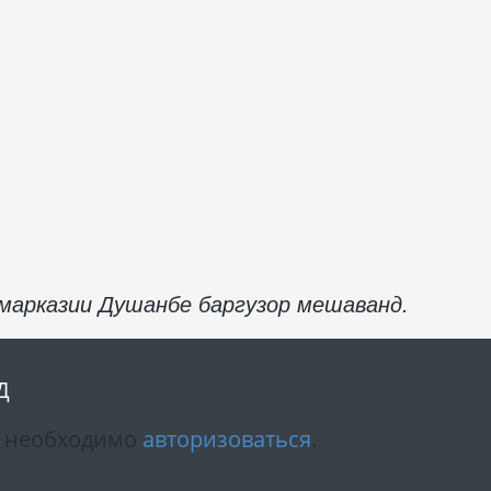
 марказии Душанбе баргузор мешаванд.
Д
м необходимо
авторизоваться
.