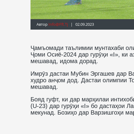
Автор
Info@fft.tj
| 02.09.2023
Ҷамъомади таълимии мунтахаби оли
Ҷоми Осиё-2024 дар гурӯҳи «I», ки 
мешавад, идома дорад.
Имрӯз дастаи Мубин Эргашев дар В
худро анҷом дод. Дастаи олимпии Т
мешавад.
Бояд гуфт, ки дар марҳилаи интихо
(U-23) дар гурӯҳи «I» бо дастаҳои Л
мекунад. Бозиҳо дар Варзишгоҳи ма