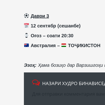
️
Даври 3
12 сентябр (сешанбе)
️ Оғоз – соати 20:30
Австралия –
ТОҶИКИСТОН
Эзоҳ:
Ҳама бозиҳо дар Варзишгоҳи
НАЗАРИ ХУДРО БИНАВИСЕ
Для отправки комментария ва