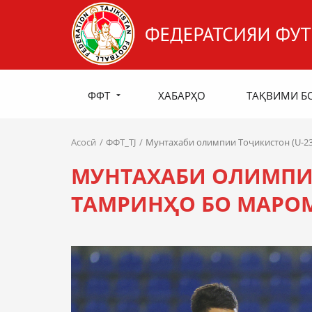
ФФТ
ХАБАРҲО
ТАҚВИМИ Б
Асосӣ
ФФТ_TJ
Мунтахаби олимпии Тоҷикистон (U-23
МУНТАХАБИ ОЛИМПИИ
ТАМРИНҲО БО МАРО