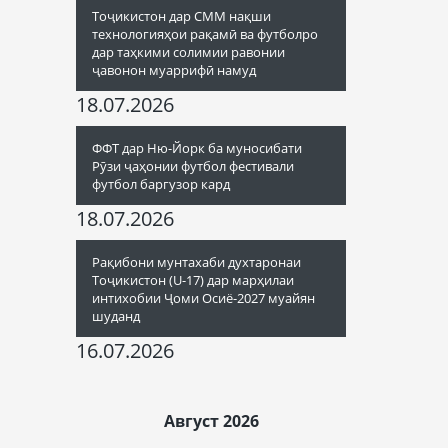
Тоҷикистон дар СММ нақши
технологияҳои рақамӣ ва футболро
дар таҳкими солимии равонии
ҷавонон муаррифӣ намуд
18.07.2026
ФФТ дар Ню-Йорк ба муносибати
Рӯзи ҷаҳонии футбол фестивали
футбол баргузор кард
18.07.2026
Рақибони мунтахаби духтаронаи
Тоҷикистон (U-17) дар марҳилаи
интихобии Ҷоми Осиё-2027 муайян
шуданд
16.07.2026
Август 2026