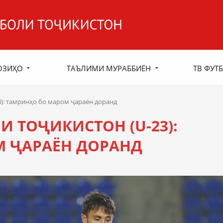
ОЗИҲО
ТАЪЛИМИ МУРАББИЁН
ТВ ФУТБ
): тамринҳо бо маром ҷараён доранд
 ТОҶИКИСТОН (U-23):
М ҶАРАЁН ДОРАНД