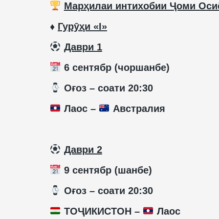
Марҳилаи интихобии Ҷоми Осиё
♦️
Гурӯҳи «I»
️
Даври 1
6 сентябр (чоршанбе)
️ Оғоз – соати 20:30
Лаос –
Австралия
️
Даври 2
9 сентябр (шанбе)
️ Оғоз – соати 20:30
ТОҶИКИСТОН –
Лаос