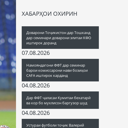
ХАБАРҲОИ ОХИРИН
Доварони Тоҷикистон дар Тошканд
дар семинари доварони элитаи КФО
иштирок доранд
07.08.2026
Намояндагони ФФТ дар семинар
барои комиссарони нави бозиҳои
CAFA иштирок карданд
04.08.2026
Дар ФФТ ҷаласаи Кумитаи бехатарӣ
ва кор бо мухлисон баргузор шуд
04.08.2026
Устураи футболи тоҷик Валерий