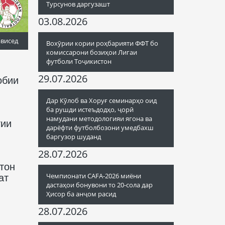
Турсунов даргузашт
03.08.2026
ависед
Вохӯрии кории роҳбарияти ФФТ бо
комиссарони бозиҳои Лигаи
футболи Тоҷикистон
29.07.2026
обии
Дар Кӯлоб ва Хоруғ семинарҳо оид
ба рушди истеъдодҳо, ҷорӣ
намудани методологияи ягона ва
тии
дарёфти футболбозони умедбахш
баргузор шуданд
28.07.2026
тон
Чемпионати CAFA-2026 миёни
ат
дастаҳои бонувони то 20-сола дар
Ҳисор ба анҷом расид
28.07.2026