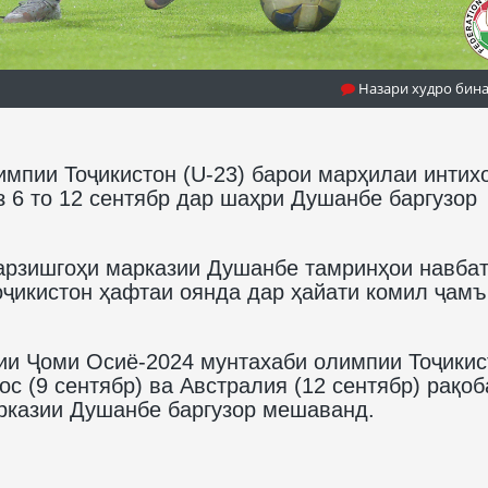
Назари худро бин
мпии Тоҷикистон (U-23) барои марҳилаи интих
аз 6 то 12 сентябр дар шаҳри Душанбе баргузор
арзишгоҳи марказии Душанбе тамринҳои навба
оҷикистон ҳафтаи оянда дар ҳайати комил ҷамъ
бии Ҷоми Осиё-2024 мунтахаби олимпии Тоҷикис
аос (9 сентябр) ва Австралия (12 сентябр) рақоб
рказии Душанбе баргузор мешаванд.