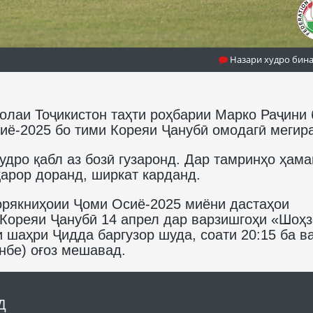
Назари худро бин
олаи Тоҷикистон таҳти роҳбарии Марко Раҷини 
иё-2025 бо тими Кореяи Ҷанубӣ омодагӣ мегир
дро қабл аз бозӣ гузаронд. Дар тамринҳо ҳама
 қарор доранд, ширкат карданд.
ҳорякниҳоии Ҷоми Осиё-2025 миёни дастаҳои
 Кореяи Ҷанубӣ 14 апрел дар варзишгоҳи «Шоҳ
 шаҳри Ҷидда баргузор шуда, соати 20:15 ба в
нбе) оғоз мешавад.
Д