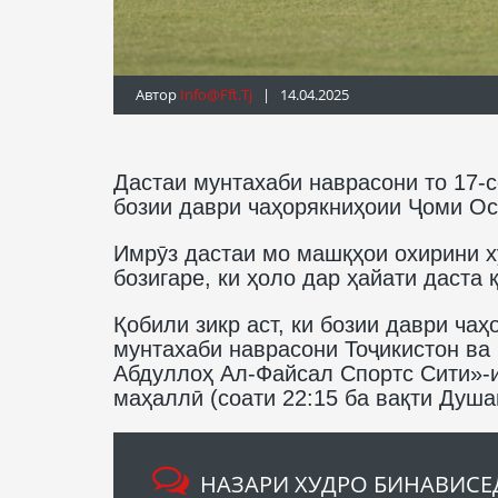
Автор
Info@fft.tj
| 14.04.2025
Дастаи мунтахаби наврасони то 17-с
бозии даври чаҳорякниҳоии Ҷоми Ос
Имрӯз дастаи мо машқҳои охирини ху
бозигаре, ки ҳоло дар ҳайати даста
Қобили зикр аст, ки бозии даври ча
мунтахаби наврасони Тоҷикистон ва
Абдуллоҳ Ал-Файсал Спортс Сити»-и
маҳаллӣ (соати 22:15 ба вақти Душа
НАЗАРИ ХУДРО БИНАВИСЕ