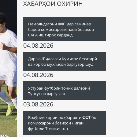
ХАБАРҲОИ ОХИРИН
Намояндагони ФФТ дар семинар
барои комиссарони нави бозиҳои
CAFA иштирок карданд
04.08.2026
Дар ФФТ ҷаласаи Кумитаи бехатарӣ
ва кор бо мухлисон баргузор шуд
04.08.2026
Устураи футболи тоҷик Валерий
Турсунов даргузашт
03.08.2026
Вохӯрии кории роҳбарияти ФФТ бо
комиссарони бозиҳои Лигаи
футболи Тоҷикистон