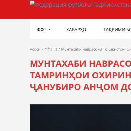
ФФТ
ХАБАРҲО
ТАҚВИМИ Б
Асосӣ
ФФТ_TJ
Мунтахаби наврасони Тоҷикистон (U-
МУНТАХАБИ НАВРАСО
ТАМРИНҲОИ ОХИРИНИ
ҶАНУБИРО АНҶОМ Д