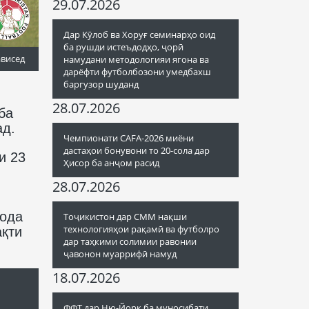
29.07.2026
Дар Кӯлоб ва Хоруғ семинарҳо оид
ба рушди истеъдодҳо, ҷорӣ
ависед
намудани методологияи ягона ва
дарёфти футболбозони умедбахш
баргузор шуданд
28.07.2026
ба
ад.
Чемпионати CAFA-2026 миёни
дастаҳои бонувони то 20-сола дар
и 23
Ҳисор ба анҷом расид
28.07.2026
зода
Тоҷикистон дар СММ нақши
технологияҳои рақамӣ ва футболро
ақти
дар таҳкими солимии равонии
ҷавонон муаррифӣ намуд
18.07.2026
ФФТ дар Ню-Йорк ба муносибати