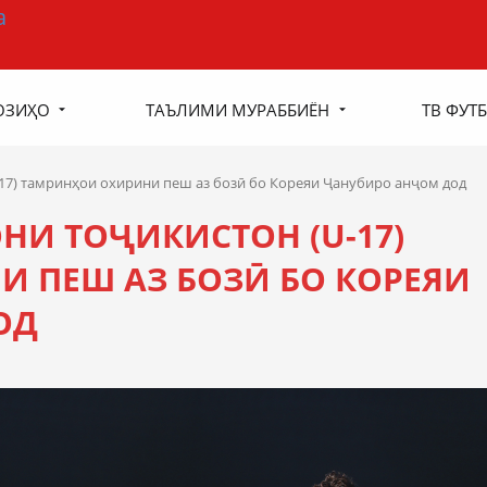
ОЗИҲО
ТАЪЛИМИ МУРАББИЁН
ТВ ФУТБ
17) тамринҳои охирини пеш аз бозӣ бо Кореяи Ҷанубиро анҷом дод
НИ ТОҶИКИСТОН (U-17)
 ПЕШ АЗ БОЗӢ БО КОРЕЯИ
ОД