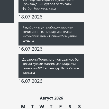
Рӯзи ҷаҳонии футбол фестивали
футбол баргузор кард
18.07.2026
Рақибони мунтахаби духтаронаи
Тоҷикистон (U-17) дар марҳилаи
интихобии Ҷоми Осиё-2027 муайян
шуданд
16.07.2026
Доварони Тоҷикистон омодагиро ба
қисми дуюми мавсим дар Маркази
техникии ФФТ воқеъ дар Варзоб оғоз
карданд
16.07.2026
Август 2026
M
T
W
T
F
S
S