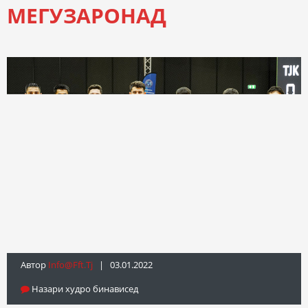
МЕГУЗАРОНАД
Автор
Info@fft.tj
| 03.01.2022
Назари худро бинависед