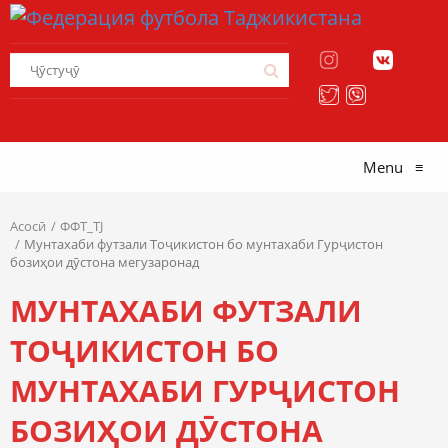
Menu
≡
Асосӣ
ФФТ_TJ
Мунтахаби футзали Тоҷикистон бо мунтахаби Гурҷистон
бозиҳои дӯстона мегузаронад
МУНТАХАБИ ФУТЗАЛИ
ТОҶИКИСТОН БО
МУНТАХАБИ ГУРҶИСТОН
БОЗИҲОИ ДӮСТОНА