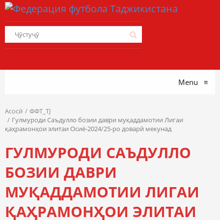
Menu
≡
Асосӣ
ФФТ_TJ
Гулмуроди Саъдулло бозии даври муқаддамотии Лигаи
қаҳрамонҳои элитаи Осиё-2024/25-ро доварӣ мекунад
ГУЛМУРОДИ САЪДУЛЛО
БОЗИИ ДАВРИ
МУҚАДДАМОТИИ ЛИГАИ
ҚАҲРАМОНҲОИ ЭЛИТАИ