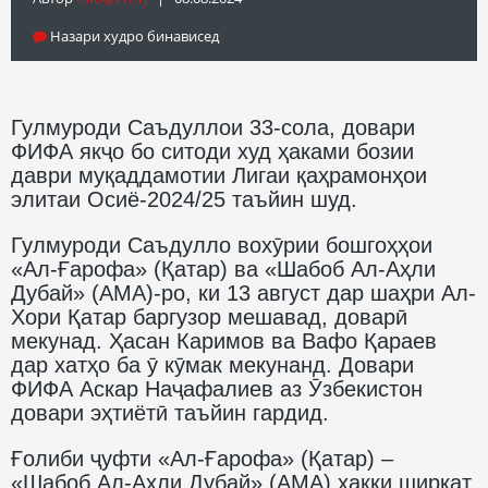
Назари худро бинависед
Гулмуроди Саъдуллои 33-сола, довари
ФИФА якҷо бо ситоди худ ҳаками бозии
даври муқаддамотии Лигаи қаҳрамонҳои
элитаи Осиё-2024/25 таъйин шуд.
Гулмуроди Саъдулло вохӯрии бошгоҳҳои
«Ал-Ғарофа» (Қатар) ва «Шабоб Ал-Аҳли
Дубай» (АМА)-ро, ки 13 август дар шаҳри Ал-
Хори Қатар баргузор мешавад, доварӣ
мекунад. Ҳасан Каримов ва Вафо Қараев
дар хатҳо ба ӯ кӯмак мекунанд. Довари
ФИФА Аскар Наҷафалиев аз Ӯзбекистон
довари эҳтиётӣ таъйин гардид.
Ғолиби ҷуфти «Ал-Ғарофа» (Қатар) –
«Шабоб Ал-Аҳли Дубай» (АМА) ҳаққи ширкат