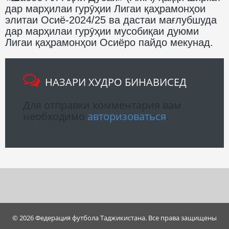
дар марҳилаи гурӯҳии Лигаи қаҳрамонҳои
элитаи Осиё-2024/25 ва дастаи мағлубшуда
дар марҳилаи гурӯҳии мусобиқаи дуюми
Лигаи қаҳрамонҳои Осиёро пайдо мекунад.
НАЗАРИ ХУДРО БИНАВИСЕД
Для отправки комментария вам
необходимо
авторизоваться
.
© 2026 Федерация футбола Таджикистана. Все права защищены