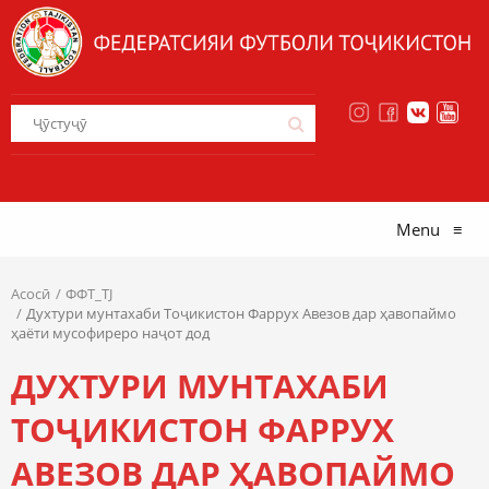
Menu
≡
Асосӣ
ФФТ_TJ
Духтури мунтахаби Тоҷикистон Фаррух Авезов дар ҳавопаймо
ҳаёти мусофиреро наҷот дод
ДУХТУРИ МУНТАХАБИ
ТОҶИКИСТОН ФАРРУХ
АВЕЗОВ ДАР ҲАВОПАЙМО