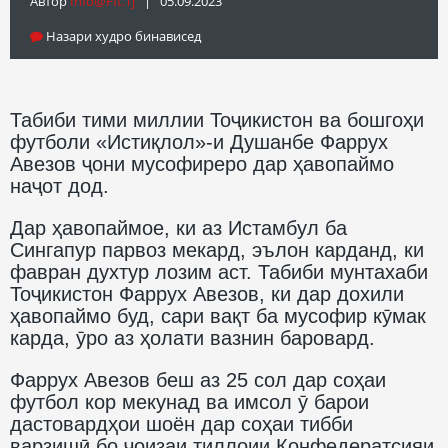
Автор
Info@fft.tj
| 05.09.2023
Назари худро бинависед
Табиби тими миллии Тоҷикистон ва бошгоҳи
футболи «Истиқлол»-и Душанбе Фаррух
Авезов ҷони мусофиреро дар ҳавопаймо
наҷот дод.
Дар ҳавопаймое, ки аз Истамбул ба
Сингапур парвоз мекард, эълон карданд, ки
фавран духтур лозим аст. Табиби мунтахаби
Тоҷикистон Фаррух Авезов, ки дар дохили
ҳавопаймо буд, сари вақт ба мусофир кӯмак
карда, ӯро аз ҳолати вазнин баровард.
Фаррух Авезов беш аз 25 сол дар соҳаи
футбол кор мекунад ва имсол ӯ барои
дастовардҳои шоён дар соҳаи тибби
варзишӣ бо ҷоизаи тиллоии Конфедератсияи