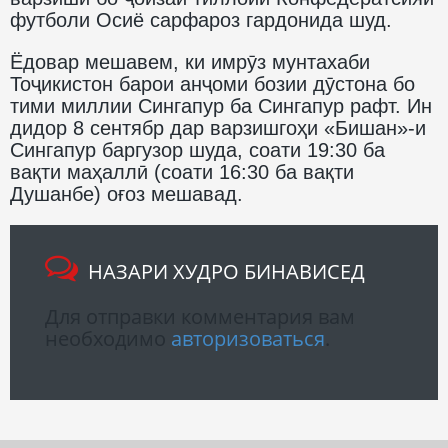
футболи Осиё сарфароз гардонида шуд.
Ёдовар мешавем, ки имрӯз мунтахаби
Тоҷикистон барои анҷоми бозии дӯстона бо
тими миллии Сингапур ба Сингапур рафт. Ин
дидор 8 сентябр дар варзишгоҳи «Бишан»-и
Сингапур баргузор шуда, соати 19:30 ба
вақти маҳаллӣ (соати 16:30 ба вақти
Душанбе) оғоз мешавад.
НАЗАРИ ХУДРО БИНАВИСЕД
Для отправки комментария вам
необходимо
авторизоваться
.