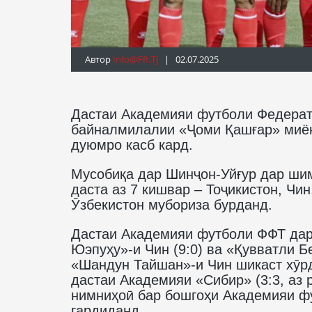
Автор
Info@fft.tj
| 02.07.2025
Дастаи Академияи футболи Федератс
байналмилалии «Ҷоми Қашғар» миёни
дуюмро касб кард.
Мусобиқа дар Шинҷон-Уйғур дар шим
даста аз 7 кишвар – Тоҷикистон, Чин
Ӯзбекистон мубориза бурданд.
Дастаи Академияи футболи ФФТ дар
Юэпуҳу»-и Чин (9:0) ва «Қувватли Б
«Шандун Тайшан»-и Чин шикаст хӯрд
дастаи Академияи «Сибир» (3:3, аз 
нимниҳоӣ бар бошгоҳи Академияи фут
гардиданд.