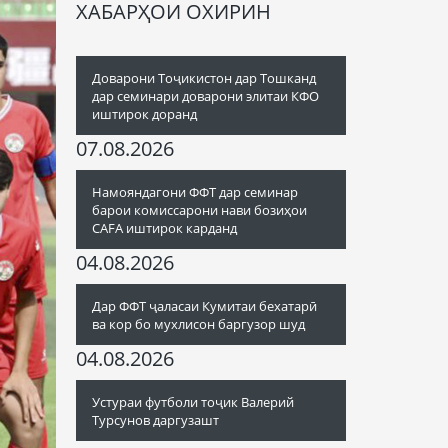
ХАБАРҲОИ ОХИРИН
Доварони Тоҷикистон дар Тошканд
дар семинари доварони элитаи КФО
иштирок доранд
07.08.2026
Намояндагони ФФТ дар семинар
барои комиссарони нави бозиҳои
CAFA иштирок карданд
04.08.2026
Дар ФФТ ҷаласаи Кумитаи бехатарӣ
ва кор бо мухлисон баргузор шуд
04.08.2026
Устураи футболи тоҷик Валерий
Турсунов даргузашт