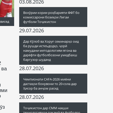
03.08.2026
Вохӯрии кории роҳбарияти ФФТ бо
комиссарони бозиҳои Лигаи
ависед
футболи Тоҷикистон
29.07.2026
Дар Кӯлоб ва Хоруғ семинарҳо оид
ба рушди истеъдодҳо, ҷорӣ
намудани методологияи ягона ва
дарёфти футболбозони умедбахш
баргузор шуданд
2
28.07.2026
 ва
Чемпионати CAFA-2026 миёни
дастаҳои бонувони то 20-сола дар
н
Ҳисор ба анҷом расид
ими
р
28.07.2026
ӯз
Тоҷикистон дар СММ нақши
технологияҳои рақамӣ ва футболро