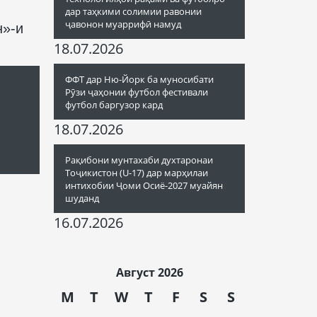
дар таҳкими солимии равонии
ҷавонон муаррифӣ намуд
н»-и
18.07.2026
ФФТ дар Ню-Йорк ба муносибати
Рӯзи ҷаҳонии футбол фестивали
футбол баргузор кард
18.07.2026
Рақибони мунтахаби духтаронаи
Тоҷикистон (U-17) дар марҳилаи
интихобии Ҷоми Осиё-2027 муайян
шуданд
16.07.2026
Август 2026
M
T
W
T
F
S
S