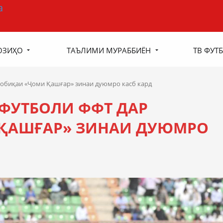
ОЗИҲО
ТАЪЛИМИ МУРАББИЁН
ТВ ФУТБ
собиқаи «Ҷоми Қашғар» зинаи дуюмро касб кард
ФУТБОЛИ ФФТ ДАР
ҚАШҒАР» ЗИНАИ ДУЮМРО