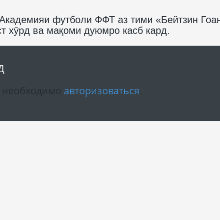
 Академияи футболи ФФТ аз тими «Бейтзин Гоа
аст хӯрд ва мақоми дуюмро касб кард.
Д
м необходимо
авторизоваться
.