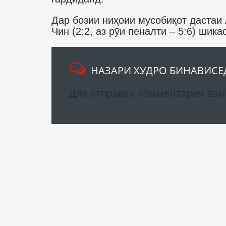
Дар бозии ниҳоии мусобиқот дастаи
Чин (2:2, аз рӯи пеналти – 5:6) шик
НАЗАРИ ХУДРО БИНАВИСЕ
Для отправки комментария ва