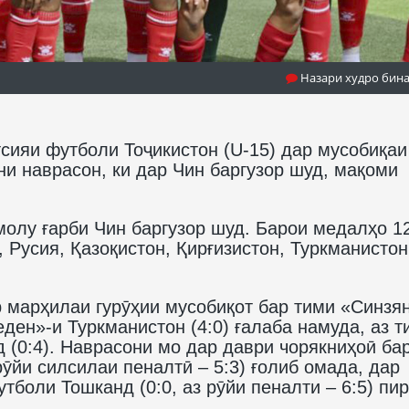
Назари худро бин
ияи футболи Тоҷикистон (U-15) дар мусобиқаи
 наврасон, ки дар Чин баргузор шуд, мақоми
олу ғарби Чин баргузор шуд. Барои медалҳо 1
, Русия, Қазоқистон, Қирғизистон, Туркманистон
 марҳилаи гурӯҳии мусобиқот бар тими «Синзя
еден»-и Туркманистон (4:0) ғалаба намуда, аз т
 (0:4). Наврасони мо дар даври чорякниҳоӣ ба
рӯйи силсилаи пеналтӣ – 5:3) ғолиб омада, дар
боли Тошканд (0:0, аз рӯйи пеналти – 6:5) пир