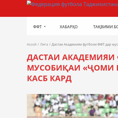
ФФТ
ХАБАРҲО
ТАҚВИМИ Б
Асосӣ
Лига
Дастаи Академияи футболи ФФТ дар му
ДАСТАИ АКАДЕМИЯИ 
МУСОБИҚАИ «ҶОМИ 
КАСБ КАРД