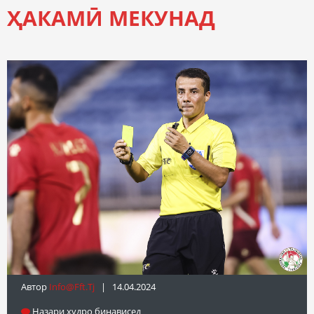
ҲАКАМӢ МЕКУНАД
Автор
Info@fft.tj
| 14.04.2024
Назари худро бинависед