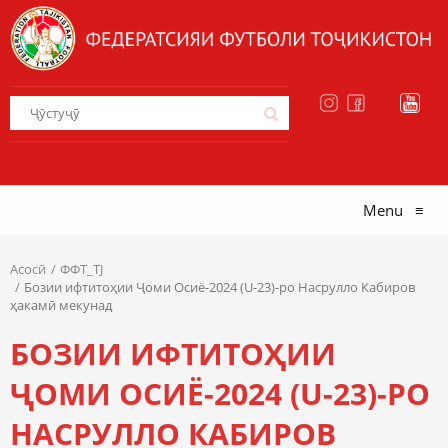
Menu
≡
Асосӣ
ФФТ_TJ
Бозии ифтитоҳии Ҷоми Осиё-2024 (U-23)-ро Насрулло Кабиров
ҳакамӣ мекунад
БОЗИИ ИФТИТОҲИИ
ҶОМИ ОСИЁ-2024 (U-23)-РО
НАСРУЛЛО КАБИРОВ