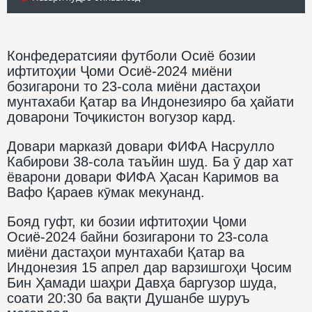
Конфедератсияи футболи Осиё бозии
ифтитоҳии Ҷоми Осиё-2024 миёни
бозигарони то 23-сола миёни дастаҳои
мунтахаби Қатар ва Индонезияро ба ҳайати
доварони Тоҷикистон вогузор кард.
Довари марказӣ довари ФИФА Насрулло
Кабирови 38-сола таъйин шуд. Ба ӯ дар хат
ёварони довари ФИФА Ҳасан Каримов ва
Вафо Қараев кӯмак мекунанд.
Бояд гуфт, ки бозии ифтитоҳии Ҷоми
Осиё-2024 байни бозигарони то 23-сола
миёни дастаҳои мунтахаби Қатар ва
Индонезия 15 апрел дар варзишгоҳи Ҷосим
Бин Ҳамади шаҳри Давҳа баргузор шуда,
соати 20:30 ба вақти Душанбе шуруъ