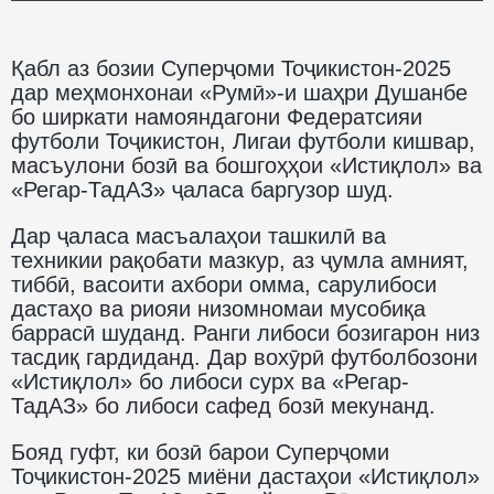
Қабл аз бозии Суперҷоми Тоҷикистон-2025
дар меҳмонхонаи «Румӣ»-и шаҳри Душанбе
бо ширкати намояндагони Федератсияи
футболи Тоҷикистон, Лигаи футболи кишвар,
масъулони бозӣ ва бошгоҳҳои «Истиқлол» ва
«Регар-ТадАЗ» ҷаласа баргузор шуд.
Дар ҷаласа масъалаҳои ташкилӣ ва
техникии рақобати мазкур, аз ҷумла амният,
тиббӣ, васоити ахбори омма, сарулибоси
дастаҳо ва риояи низомномаи мусобиқа
баррасӣ шуданд. Ранги либоси бозигарон низ
тасдиқ гардиданд. Дар вохӯрӣ футболбозони
«Истиқлол» бо либоси сурх ва «Регар-
ТадАЗ» бо либоси сафед бозӣ мекунанд.
Бояд гуфт, ки бозӣ барои Суперҷоми
Тоҷикистон-2025 миёни дастаҳои «Истиқлол»