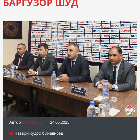
БАРГУЗОР ШУД
Автор
Info@fft.tj
| 24.05.2025
Назари худро бинависед