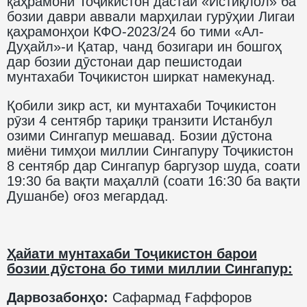
қаҳрамони Тоҷикистон дастаи «Истиқлол» ба
бозии даври аввали марҳилаи гурӯҳии Лигаи
қаҳрамонҳои КФО-2023/24 бо тими «Ал-
Дуҳайл»-и Қатар, чанд бозигари ин бошгоҳ
дар бозии дӯстонаи дар пешистодаи
мунтахаби Тоҷикистон ширкат намекунад.
Қобили зикр аст, ки мунтахаби Тоҷикистон
рӯзи 4 сентябр тариқи транзити Истанбул
озими Сингапур мешавад. Бозии дӯстона
миёни тимҳои миллии Сингапуру Тоҷикистон
8 сентябр дар Сингапур баргузор шуда, соати
19:30 ба вақти маҳаллӣ (соати 16:30 ба вақти
Душанбе) оғоз мегардад.
Ҳайати мунтахаби Тоҷикистон барои
бозии дӯстона бо тими миллии Сингапур:
Дарвозабонҳо:
Сафармад Ғаффоров