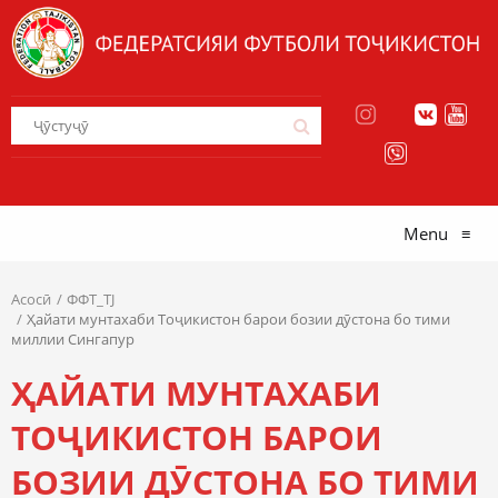
Menu
≡
Асосӣ
ФФТ_TJ
Ҳайати мунтахаби Тоҷикистон барои бозии дӯстона бо тими
миллии Сингапур
ҲАЙАТИ МУНТАХАБИ
ТОҶИКИСТОН БАРОИ
БОЗИИ ДӮСТОНА БО ТИМИ