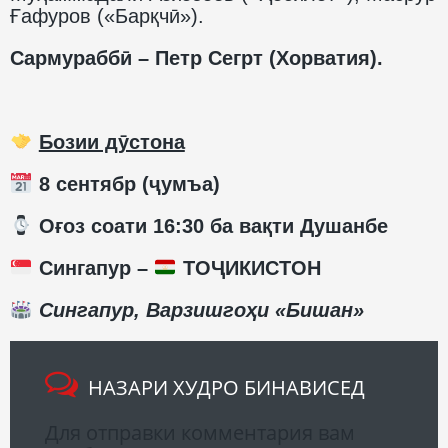
Ғафуров («Барқчӣ»).
Сармураббӣ – Петр Сегрт (Хорватия).
Бозии дӯстона
8 сентябр (ҷумъа)
️ Оғоз соати 16:30 ба вақти Душанбе
Сингапур –
ТОҶИКИСТОН
Сингапур, Варзишгоҳи «Бишан»
НАЗАРИ ХУДРО БИНАВИСЕД
Для отправки комментария вам