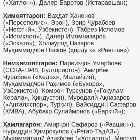
(«Хатлон»), Далер Баротов (Истаравшан);
Ҳимоятгарон:
Ваҳдат Ҳанонов
(«Персеполис», Эрон), Зоир Ҷӯрабоев
(«Нефтчӣ», Ӯзбекистон), Табрез Исломов
(«Истиқлол»), Далер Имомназаров
(«Эсхата»), Холмурод Назаров,
Муҳаммадҷон Насков (ҳарду аз «Равшан»);
Нимҳимоятгарон:
Парвизҷон Умарбоев
(ССКА-1948, Булғористон), Амирбек
Ҷӯрабоев («Кедах», Малайзия),
Муҳаммадҷон Раҳимов («Бухоро»,
Ӯзбекистон), Комрон Турсунов («Гокулам
Керала», Ҳиндустон), Муродалӣ Ақназаров
(«Анталяспор», Туркия), Вайсиддин Сафаров
(КМВА), Абубакр Сулаймонов («Барқчӣ»);
Ҳамлагарон:
Амирҷон Сафаров («Равшан»),
Нуриддин Ҳамроқулов («Регар-ТадАЗ»),
Муҳаммадалӣ Азизбоев («Ҳосилот»), Масрур