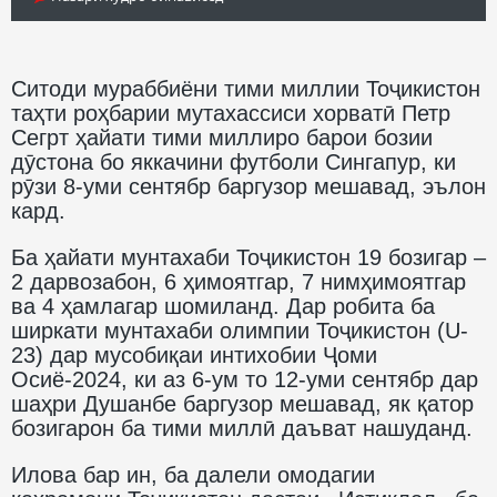
Ситоди мураббиёни тими миллии Тоҷикистон
таҳти роҳбарии мутахассиси хорватӣ Петр
Сегрт ҳайати тими миллиро барои бозии
дӯстона бо яккачини футболи Сингапур, ки
рӯзи 8-уми сентябр баргузор мешавад, эълон
кард.
Ба ҳайати мунтахаби Тоҷикистон 19 бозигар –
2 дарвозабон, 6 ҳимоятгар, 7 нимҳимоятгар
ва 4 ҳамлагар шомиланд. Дар робита ба
ширкати мунтахаби олимпии Тоҷикистон (U-
23) дар мусобиқаи интихобии Ҷоми
Осиё-2024, ки аз 6-ум то 12-уми сентябр дар
шаҳри Душанбе баргузор мешавад, як қатор
бозигарон ба тими миллӣ даъват нашуданд.
Илова бар ин, ба далели омодагии