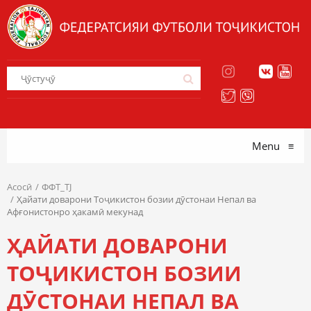
Menu
≡
Асосӣ
ФФТ_TJ
Ҳайати доварони Тоҷикистон бозии дӯстонаи Непал ва
Афғонистонро ҳакамӣ мекунад
ҲАЙАТИ ДОВАРОНИ
ТОҶИКИСТОН БОЗИИ
ДӮСТОНАИ НЕПАЛ ВА