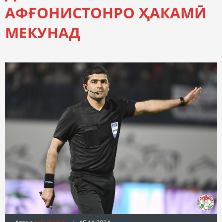
АФҒОНИСТОНРО ҲАКАМӢ
МЕКУНАД