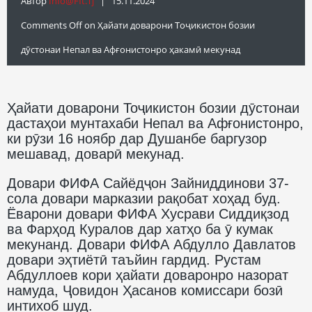
Автор
Info@fft.tj
| 15.11.2024
Comments Off
on Ҳайати доварони Тоҷикистон бозии
дӯстонаи Непал ва Афғонистонро ҳакамӣ мекунад
Ҳайати доварони Тоҷикистон бозии дӯстонаи
дастаҳои мунтахаби Непал ва Афғонистонро,
ки рӯзи 16 ноябр дар Душанбе баргузор
мешавад, доварӣ мекунад.
Довари ФИФА Сайёдҷон Зайниддинови 37-
сола довари марказии рақобат хоҳад буд.
Ёварони довари ФИФА Хусрави Сиддиқзод
ва Фарҳод Куралов дар хатҳо ба ӯ кумак
мекунанд. Довари ФИФА Абдулло Давлатов
довари эҳтиётӣ таъйин гардид. Рустам
Абдуллоев кори ҳайати доваронро назорат
намуда, Ҷовидон Ҳасанов комиссари бозӣ
интихоб шуд.