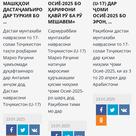
МАШҚҲОИ
ОСИЁ-2025 БО
(U-17) ДАР
ДАСТАҶАМЪИРО
ҲАРИФОНИ
ҶОМИ
ДАР ТУРКИЯ БО
ҚАВӢ РӮ БА РӮ
ОСИЁ-2025 БО
...
МЕШАВЕМ»
ЭРОН, ...
Дастаи мунтахаби
Сармураббии
Рақибони дастаи
наврасони то 17-
мунтахаби
мунтахаби
солаи Тоҷикистон
наврасони
наврасони то 17-
таҳти роҳбарии
Тоҷикистон (U-17)
солаи Тоҷикистон
Марко Раҷини
Марко Раҷини
дар қисми
ҷамъомади
натиҷаи
ниҳоии Ҷоми
дуҳафтаинаро
маросими
Осиё-2025, ки аз 3
дар Анталия
қуръакашии
то 20 апрел дар
анҷом дод.
қисми ниҳоии
Арабистони
Дастаи
Ҷоми Осиё-2025-
наврасони
ро шарҳ дод.
23.01.2025
Тоҷикистон (U-17)
Рақибони тими
мо дар
23.01.2025
23.01.2025