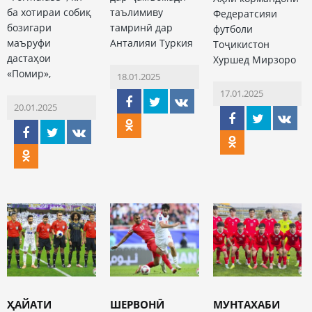
ба хотираи собиқ
таълимиву
Федератсияи
бозигари
тамринӣ дар
футболи
маъруфи
Анталияи Туркия
Тоҷикистон
дастаҳои
Хуршед Мирзоро
«Помир»,
18.01.2025
17.01.2025
20.01.2025
ҲАЙАТИ
ШЕРВОНӢ
МУНТАХАБИ