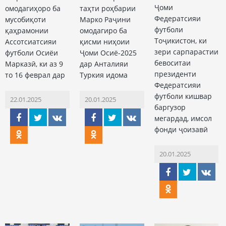
Ҷоми
омодагиҳоро ба
таҳти роҳбарии
Федератсияи
мусобиқоти
Марко Раҷини
футболи
қаҳрамонии
омодагиро ба
Тоҷикистон, ки
Ассотсиатсияи
қисми ниҳоии
зери сарпарастии
футболи Осиёи
Ҷоми Осиё-2025
бевоситаи
Марказӣ, ки аз 9
дар Анталияи
президенти
то 16 феврал дар
Туркия идома
Федератсияи
футболи кишвар
22.01.2025
20.01.2025
баргузор
мегардад, имсол
фонди ҷоизавӣ
20.01.2025