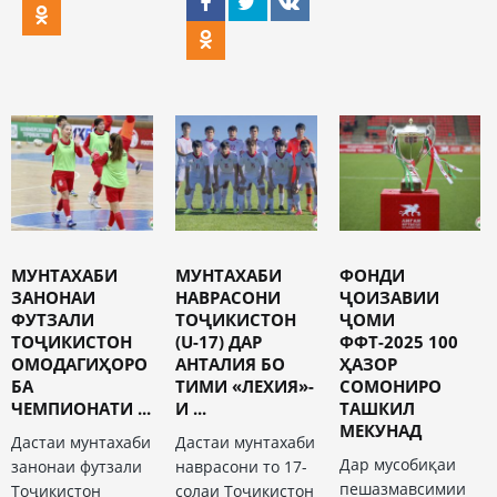
МУНТАХАБИ
МУНТАХАБИ
ФОНДИ
ЗАНОНАИ
НАВРАСОНИ
ҶОИЗАВИИ
ФУТЗАЛИ
ТОҶИКИСТОН
ҶОМИ
ТОҶИКИСТОН
(U-17) ДАР
ФФТ-2025 100
ОМОДАГИҲОРО
АНТАЛИЯ БО
ҲАЗОР
БА
ТИМИ «ЛЕХИЯ»-
СОМОНИРО
ЧЕМПИОНАТИ ...
И ...
ТАШКИЛ
МЕКУНАД
Дастаи мунтахаби
Дастаи мунтахаби
Дар мусобиқаи
занонаи футзали
наврасони то 17-
пешазмавсимии
Тоҷикистон
солаи Тоҷикистон