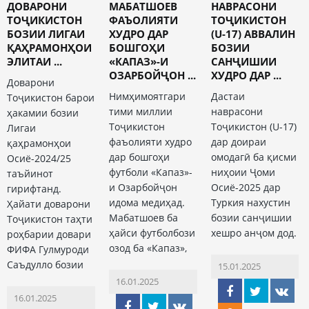
ДОВАРОНИ
МАБАТШОЕВ
НАВРАСОНИ
ТОҶИКИСТОН
ФАЪОЛИЯТИ
ТОҶИКИСТОН
БОЗИИ ЛИГАИ
ХУДРО ДАР
(U-17) АВВАЛИН
ҚАҲРАМОНҲОИ
БОШГОҲИ
БОЗИИ
ЭЛИТАИ ...
«КАПАЗ»-И
САНҶИШИИ
ОЗАРБОЙҶОН ...
ХУДРО ДАР ...
Доварони
Нимҳимоятгари
Дастаи
Тоҷикистон барои
тими миллии
наврасони
ҳакамии бозии
Тоҷикистон
Тоҷикистон (U-17)
Лигаи
фаъолияти худро
дар доираи
қаҳрамонҳои
дар бошгоҳи
омодагӣ ба қисми
Осиё-2024/25
футболи «Капаз»-
ниҳоии Ҷоми
таъйинот
и Озарбойҷон
Осиё-2025 дар
гирифтанд.
идома медиҳад.
Туркия нахустин
Ҳайати доварони
Мабатшоев ба
бозии санҷишии
Тоҷикистон таҳти
ҳайси футболбози
хешро анҷом дод.
роҳбарии довари
озод ба «Капаз»,
ФИФА Гулмуроди
Саъдулло бозии
15.01.2025
16.01.2025
16.01.2025