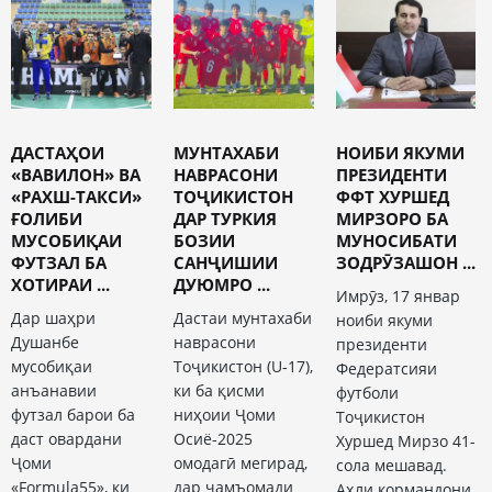
ДАСТАҲОИ
МУНТАХАБИ
НОИБИ ЯКУМИ
«ВАВИЛОН» ВА
НАВРАСОНИ
ПРЕЗИДЕНТИ
«РАХШ-ТАКСИ»
ТОҶИКИСТОН
ФФТ ХУРШЕД
ҒОЛИБИ
ДАР ТУРКИЯ
МИРЗОРО БА
МУСОБИҚАИ
БОЗИИ
МУНОСИБАТИ
ФУТЗАЛ БА
САНҶИШИИ
ЗОДРӮЗАШОН ...
ХОТИРАИ ...
ДУЮМРО ...
Имрӯз, 17 январ
Дар шаҳри
Дастаи мунтахаби
ноиби якуми
Душанбе
наврасони
президенти
мусобиқаи
Тоҷикистон (U-17),
Федератсияи
анъанавии
ки ба қисми
футболи
футзал барои ба
ниҳоии Ҷоми
Тоҷикистон
даст овардани
Осиё-2025
Хуршед Мирзо 41-
Ҷоми
омодагӣ мегирад,
сола мешавад.
«Formula55», ки
дар ҷамъомади
Аҳли кормандони