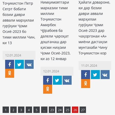
Нимҳимоятгари
Ҳайати довароне,
Тоҷикистон Петр
марказии тими
ки дар бозии
Сегрт бобати
миллии
даври аввали
бозии даври
Тоҷикистон
марҳилаи
аввали марҳилаи
Амирбек
гурӯҳии Ҷоми
гурӯҳии Ҷоми
Ҷӯрабоев ба
Осиё-2023 дар
Осиё-2023 бо
далели ҷароҳат
чаҳоргонаи «А»
тими миллии Чин,
доштанаш дар
миёни дастаҳои
ки 13
қисми ниҳоии
мунтахаби Чину
Ҷоми Осиё-2023,
Тоҷикистон кор
12.01.2024
ки аз 12 январ
11.01.2024
12.01.2024
1
2
3
4
5
...
23
24
25
26
27