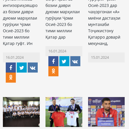
интизориҳояшро
бозии даври
Осиё-2023 дар
аз бозии даври
дуюми марҳилаи
чаҳоргонаи «А»
дуюми марҳилаи
гурӯҳии Ҷоми
миёни дастаҳои
гурӯҳии Ҷоми
Осиё-2023 бо
мунтахаби
Осиё-2023 бо
тими миллии
Тоҷикистону
тими миллии
Қатар дар
Қатарро доварӣ
Қатар гуфт. Ин
мекунанд,
16.01.2024
16.01.2024
15.01.2024