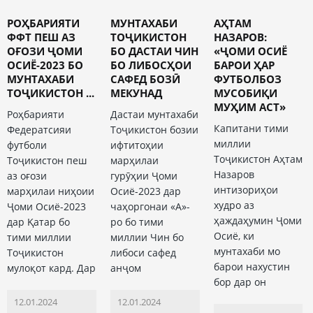
РОҲБАРИЯТИ
МУНТАХАБИ
АҲТАМ
ФФТ ПЕШ АЗ
ТОҶИКИСТОН
НАЗАРОВ:
ОҒОЗИ ҶОМИ
БО ДАСТАИ ЧИН
«ҶОМИ ОСИЁ
ОСИЁ-2023 БО
БО ЛИБОСҲОИ
БАРОИ ҲАР
МУНТАХАБИ
САФЕД БОЗӢ
ФУТБОЛБОЗ
ТОҶИКИСТОН ...
МЕКУНАД
МУСОБИҚИ
МУҲИМ АСТ»
Роҳбарияти
Дастаи мунтахаби
Капитани тими
Федератсияи
Тоҷикистон бозии
миллии
футболи
ифтитоҳии
Тоҷикистон Аҳтам
Тоҷикистон пеш
марҳилаи
Назаров
аз оғози
гурӯҳии Ҷоми
интизориҳои
марҳилаи ниҳоии
Осиё-2023 дар
худро аз
Ҷоми Осиё-2023
чаҳоргонаи «А»-
ҳаждаҳумин Ҷоми
дар Қатар бо
ро бо тими
Осиё, ки
тими миллии
миллии Чин бо
мунтахаби мо
Тоҷикистон
либоси сафед
барои нахустин
мулоқот кард. Дар
анҷом
бор дар он
12.01.2024
12.01.2024