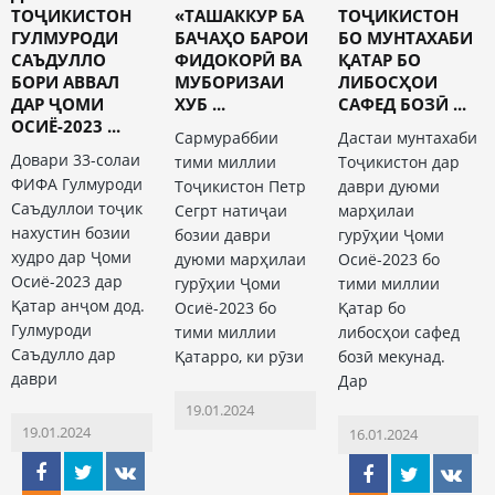
ТОҶИКИСТОН
«ТАШАККУР БА
ТОҶИКИСТОН
ГУЛМУРОДИ
БАЧАҲО БАРОИ
БО МУНТАХАБИ
САЪДУЛЛО
ФИДОКОРӢ ВА
ҚАТАР БО
БОРИ АВВАЛ
МУБОРИЗАИ
ЛИБОСҲОИ
ДАР ҶОМИ
ХУБ ...
САФЕД БОЗӢ ...
ОСИЁ-2023 ...
Сармураббии
Дастаи мунтахаби
Довари 33-солаи
тими миллии
Тоҷикистон дар
ФИФА Гулмуроди
Тоҷикистон Петр
даври дуюми
Саъдуллои тоҷик
Сегрт натиҷаи
марҳилаи
нахустин бозии
бозии даври
гурӯҳии Ҷоми
худро дар Ҷоми
дуюми марҳилаи
Осиё-2023 бо
Осиё-2023 дар
гурӯҳии Ҷоми
тими миллии
Қатар анҷом дод.
Осиё-2023 бо
Қатар бо
Гулмуроди
тими миллии
либосҳои сафед
Саъдулло дар
Қатарро, ки рӯзи
бозӣ мекунад.
даври
Дар
19.01.2024
19.01.2024
16.01.2024