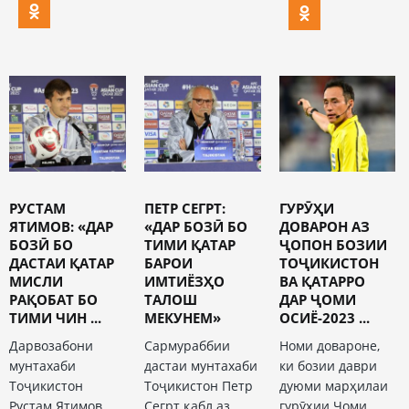
РУСТАМ
ПЕТР СЕГРТ:
ГУРӮҲИ
ЯТИМОВ: «ДАР
«ДАР БОЗӢ БО
ДОВАРОН АЗ
БОЗӢ БО
ТИМИ ҚАТАР
ҶОПОН БОЗИИ
ДАСТАИ ҚАТАР
БАРОИ
ТОҶИКИСТОН
МИСЛИ
ИМТИЁЗҲО
ВА ҚАТАРРО
РАҚОБАТ БО
ТАЛОШ
ДАР ҶОМИ
ТИМИ ЧИН ...
МЕКУНЕМ»
ОСИЁ-2023 ...
Дарвозабони
Сармураббии
Номи довароне,
мунтахаби
дастаи мунтахаби
ки бозии даври
Тоҷикистон
Тоҷикистон Петр
дуюми марҳилаи
Рустам Ятимов
Сегрт қабл аз
гурӯҳии Ҷоми