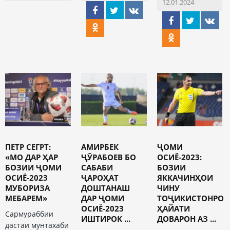
12.01.2024
ПЕТР СЕГРТ:
АМИРБЕК
ҶОМИ
«МО ДАР ҲАР
ҶӮРАБОЕВ БО
ОСИЁ-2023:
БОЗИИ ҶОМИ
САБАБИ
БОЗИИ
ОСИЁ-2023
ҶАРОҲАТ
ЯККАЧИНҲОИ
МУБОРИЗА
ДОШТАНАШ
ЧИНУ
МЕБАРЕМ»
ДАР ҶОМИ
ТОҶИКИСТОНРО
ОСИЁ-2023
ҲАЙАТИ
Сармураббии
ИШТИРОК ...
ДОВАРОН АЗ ...
дастаи мунтахаби