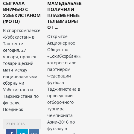
СЫГРАЛА
МАМЕДБАБАЕВ
ВНИЧЬЮ С
ПОЛУЧИЛИ
УЗБЕКИСТАНОМ
ПЛАЗМЕННЫЕ
(ФОТО)
ТЕЛЕВИЗОРЫ
ОТ ...
В спорткомплексе
Открытое
«Узбекистан» в
Акционерное
Ташкенте
Общество
сегодня, 27
«Сохибкорбанк»,
января, прошел
которое стало
товарищеский
партнером
матч между
Федерации
национальными
футбола
сборными
Таджикистана в
Узбекистана и
проведении
Таджикистана по
отборочного
футзалу.
турнира
Поединок
чемпионата
Азии-2016 по
27.01.2016
футзалу в