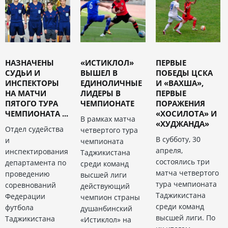
НАЗНАЧЕНЫ
«ИСТИКЛОЛ»
ПЕРВЫЕ
СУДЬИ И
ВЫШЕЛ В
ПОБЕДЫ ЦСКА
ИНСПЕКТОРЫ
ЕДИНОЛИЧНЫЕ
И «ВАХША»,
НА МАТЧИ
ЛИДЕРЫ В
ПЕРВЫЕ
ПЯТОГО ТУРА
ЧЕМПИОНАТЕ
ПОРАЖЕНИЯ
ЧЕМПИОНАТА ...
«ХОСИЛОТА» И
В рамках матча
«ХУДЖАНДА»
Отдел судейства
четвертого тура
В субботу, 30
и
чемпионата
апреля,
инспектирования
Таджикистана
состоялись три
департамента по
среди команд
матча четвертого
проведению
высшей лиги
тура чемпионата
соревнований
действующий
Таджикистана
Федерации
чемпион страны
среди команд
футбола
душанбинский
высшей лиги. По
Таджикистана
«Истиклол» на