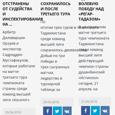
ОТСТРАНЕНЫ
СОХРАНИЛОСЬ
ВОЛЕВУЮ
ОТ СУДЕЙСТВА
И ПОСЛЕ
ПОБЕДУ НАД
И
ТРЕТЬЕГО ТУРА
«РЕГАР-
ИНСПЕКТИРОВАНИЯ
ТАДАЗОМ»
По
НА ...
В центральном
итогам трех туров в чемпионате
Арбитр
матче третьего
Таджикистана
Диловаршох
тура чемпионата
среди команд
Орзуев и
Таджикистана
высшей лиги
инспектор
среди команд
сохранилось двоевластие.
Садриддин
высшей лиги
Добыв по три
Мустафокулов,
действующий
победы в
которые работали
чемпион страны
трех сыгранных
на матче
душанбинский
матчах,
третьего тура
«Истиклол»
лидерство в
чемпионата
сегодня, 21
турнирной
страны среди
апреля, на
таблице за
команд высшей
лиги «Хосилот»
21.04.2016
24.04.2016
29.04.2016