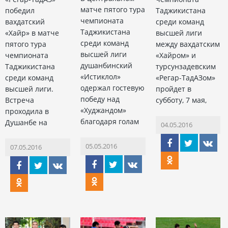
матче пятого тура
победил
Таджикистана
чемпионата
вахдатский
среди команд
Таджикистана
«Хайр» в матче
высшей лиги
среди команд
пятого тура
между вахдатским
высшей лиги
чемпионата
«Хайром» и
душанбинский
Таджикистана
турсунзадевским
«Истиклол»
среди команд
«Регар-ТадАЗом»
одержал гостевую
высшей лиги.
пройдет в
победу над
Встреча
субботу, 7 мая,
«Худжандом»
проходила в
благодаря голам
Душанбе на
04.05.2016
05.05.2016
07.05.2016