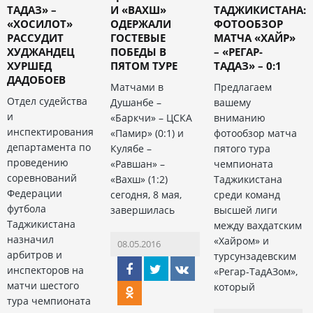
ТАДАЗ» –
И «ВАХШ»
ТАДЖИКИСТАНА:
«ХОСИЛОТ»
ОДЕРЖАЛИ
ФОТООБЗОР
РАССУДИТ
ГОСТЕВЫЕ
МАТЧА «ХАЙР»
ХУДЖАНДЕЦ
ПОБЕДЫ В
– «РЕГАР-
ХУРШЕД
ПЯТОМ ТУРЕ
ТАДАЗ» – 0:1
ДАДОБОЕВ
Матчами в
Предлагаем
Отдел судейства
Душанбе –
вашему
и
«Баркчи» – ЦСКА
вниманию
инспектирования
«Памир» (0:1) и
фотообзор матча
департамента по
Кулябе –
пятого тура
проведению
«Равшан» –
чемпионата
соревнований
«Вахш» (1:2)
Таджикистана
Федерации
сегодня, 8 мая,
среди команд
футбола
завершилась
высшей лиги
Таджикистана
между вахдатским
назначил
«Хайром» и
08.05.2016
арбитров и
турсунзадевским
инспекторов на
«Регар-ТадАЗом»,
матчи шестого
который
тура чемпионата