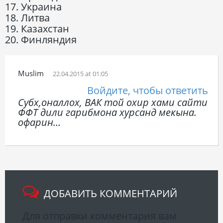
17. Украина
18. Литва
19. Казахстан
20. Финляндия
Muslim
22.04.2015 at 01:05
Войдите, чтобы ответить
Субх,оналлох, ВАК той охир хами сайти
ФФТ дили гарибмона хурсанд мекына.
офарин…
ДОБАВИТЬ КОММЕНТАРИЙ
Для отправки комментария вам