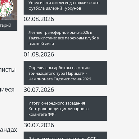
Ушел из жизни легенда таджикского
футбола Валерий Турсунов
02.08.2026
тарий
Летнее трансферное окно-2026 в
Таджикистане: все переходы клубов
высшей лиги
01.08.2026
Определены арбитры на матчи
листы
тринадцатого тура Париматч-
Чемпионата Таджикистана-2026
30.07.2026
щиеся
Итоги очередного заседания
Контрольно-дисциплинарного
комитета ФФТ
30.07.2026
мандах
Рабочая встреча руководства ФФТ с