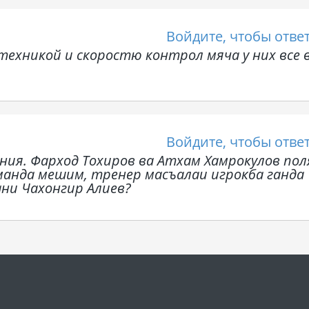
Войдите, чтобы отве
 техникой и скоростю контрол мяча у них все 
Войдите, чтобы отве
ния. Фарход Тохиров ва Атхам Хамрокулов пол
манда мешим, тренер масъалаи игрокба ганда
ани Чахонгир Алиев?