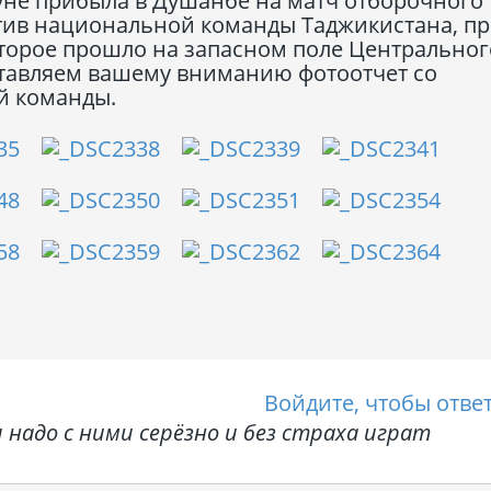
уне прибыла в Душанбе на матч отборочного
тив национальной команды Таджикистана, пр
оторое прошло на запасном поле Центральног
ставляем вашему вниманию фотоотчет со
й команды.
Войдите, чтобы отве
 надо с ними серёзно и без страха играт