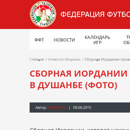
КАЛЕНДАРЬ
Т
ФФТ
НОВОСТИ
ИГР
ОБ
Главная
Новости сборных
Сборная Иордании пров
СБОРНАЯ ИОРДАНИИ 
В ДУШАНБЕ (ФОТО)
Автор
Info@fft.tj
| 09.06.2015