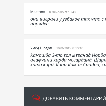
Мастчох
09.06.2015 at 13:48
они виграли у узбаков так что с
порядке
Умед Шодов
10.06.2015 at 10:32
Камашба 3-то гол мезанад Иорда
алафчини карда мегарданд. Щар
хато кард. Кани Комил Саидов, к
ДОБАВИТЬ КОММЕНТАРИЙ