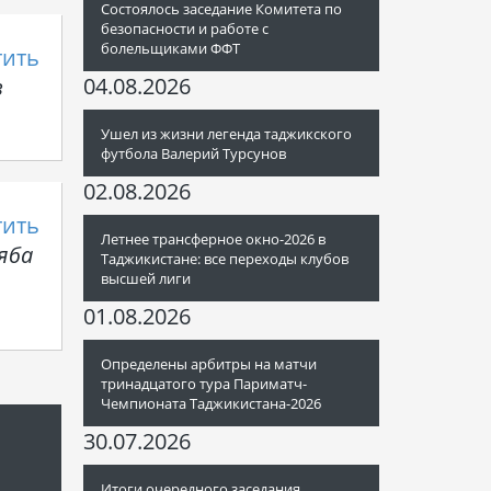
Состоялось заседание Комитета по
безопасности и работе с
болельщиками ФФТ
тить
04.08.2026
в
Ушел из жизни легенда таджикского
футбола Валерий Турсунов
02.08.2026
тить
Летнее трансферное окно-2026 в
яба
Таджикистане: все переходы клубов
высшей лиги
01.08.2026
Определены арбитры на матчи
тринадцатого тура Париматч-
Чемпионата Таджикистана-2026
30.07.2026
Итоги очередного заседания