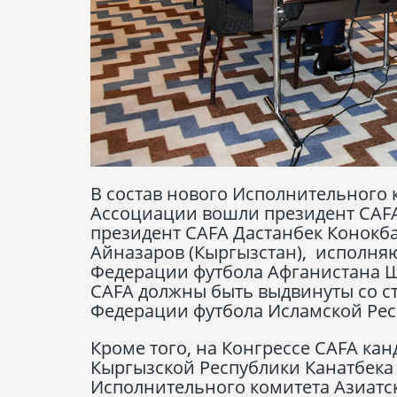
В состав нового Исполнительного
Ассоциации вошли президент CAFA
президент CAFA Дастанбек Конокба
Айназаров (Кыргызстан), исполня
Федерации футбола Афганистана Ш
CAFA должны быть выдвинуты со с
Федерации футбола Исламской Рес
Кроме того, на Конгрессе CAFA ка
Кыргызской Республики Канатбека
Исполнительного комитета Азиатс