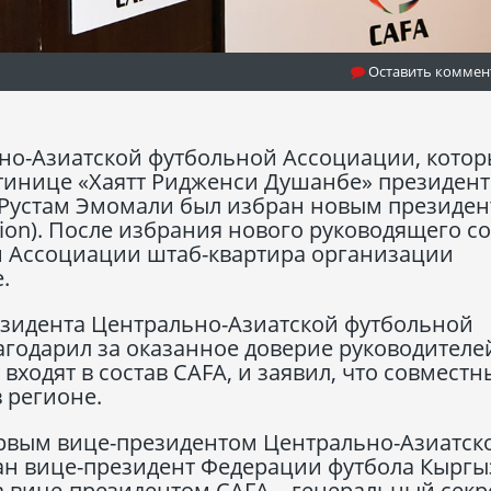
Оставить коммен
но-Азиатской футбольной Ассоциации, кото
остинице «Хаятт Ридженси Душанбе» президент
 Рустам Эмомали был избран новым президе
iation). После избрания нового руководящего с
й Ассоциации штаб-квартира организации
.
езидента Центрально-Азиатской футбольной
годарил за оказанное доверие руководителе
входят в состав CAFA, и заявил, что совмест
 регионе.
ервым вице-президентом Центрально-Азиатск
н вице-президент Федерации футбола Кыргы
а вице-президентом CAFA – генеральный секр