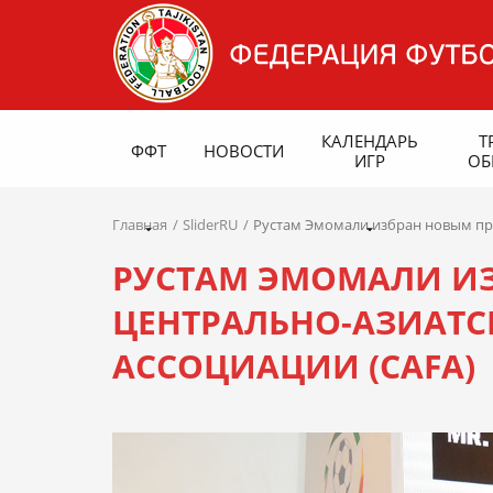
КАЛЕНДАРЬ
Т
ФФТ
НОВОСТИ
ИГР
ОБ
Главная
SliderRU
Рустам Эмомали избран новым пр
РУСТАМ ЭМОМАЛИ И
ЦЕНТРАЛЬНО-АЗИАТ
АССОЦИАЦИИ (CAFA)