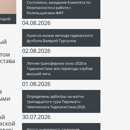
Состоялось заседание Комитета по
безопасности и работе с
болельщиками ФФТ
тарий
04.08.2026
Ушел из жизни легенда таджикского
рый
футбола Валерий Турсунов
02.08.2026
нтом
остава
Летнее трансферное окно-2026 в
Таджикистане: все переходы клубов
высшей лиги
01.08.2026
й
Определены арбитры на матчи
ными
тринадцатого тура Париматч-
Чемпионата Таджикистана-2026
30.07.2026
ой
зской
етарь
Итоги очередного заседания