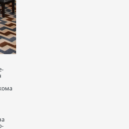
е-
н
кома
на
о-