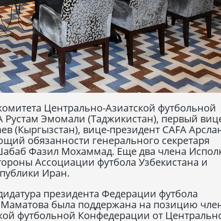
 комитета Центрально-Азиатской футбольной
 Рустам Эмомали (Таджикистан), первый виц
ев (Кыргызстан), вице-президент CAFA Арсла
ющий обязанности генерального секретаря
абаб Фазил Мохаммад. Еще два члена Испол
тороны Ассоциации футбола Узбекистана и
публики Иран.
ндидатура президента Федерации футбола
 Маматова была поддержана на позицию чле
кой футбольной Конфедерации от Центральн