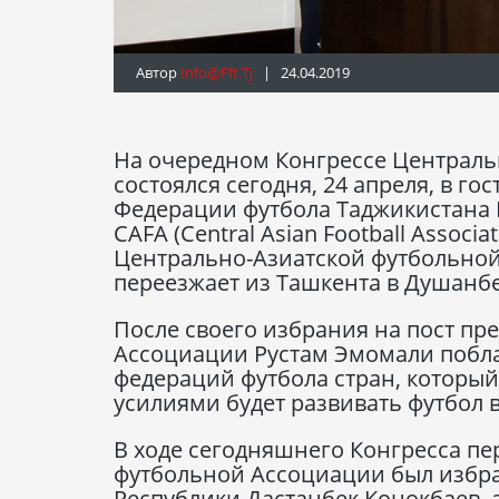
Автор
Info@fft.tj
| 24.04.2019
На очередном Конгрессе Централь
состоялся сегодня, 24 апреля, в г
Федерации футбола Таджикистана
CAFA (Central Asian Football Assoc
Центрально-Азиатской футбольно
переезжает из Ташкента в Душанбе
После своего избрания на пост пр
Ассоциации Рустам Эмомали побла
федераций футбола стран, который 
усилиями будет развивать футбол в
В ходе сегодняшнего Конгресса п
футбольной Ассоциации был избра
Республики Дастанбек Конокбаев, 