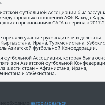
.
зиатской футбольной Ассоциации был заслуш
 международных отношений АФК Вахида Кард
едших соревнованиях CAFA в период в 2017-2
е приняли участие руководители и делегаты
Кыргызстана, Ирана, Туркменистана, Узбеки
тель Азиатской футбольной Конфедерации.
ая футбольной Ассоциация, которая была осн
з пяти зон Азиатской футбольной Конфедераци
а шести стран – Афганистана, Ирана,
енистана и Узбекистана.
м необходимо
авторизоваться
.