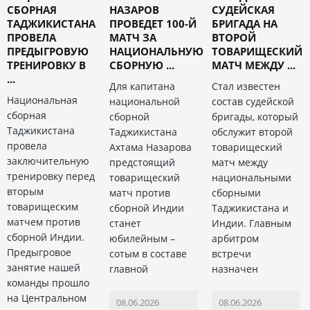
СБОРНАЯ
НАЗАРОВ
СУДЕЙСКАЯ
ТАДЖИКИСТАНА
ПРОВЕДЕТ 100-Й
БРИГАДА НА
ПРОВЕЛА
МАТЧ ЗА
ВТОРОЙ
ПРЕДЫГРОВУЮ
НАЦИОНАЛЬНУЮ
ТОВАРИЩЕСКИЙ
ТРЕНИРОВКУ В
СБОРНУЮ ...
МАТЧ МЕЖДУ ...
...
Для капитана
Стал известен
Национальная
национальной
состав судейской
сборная
сборной
бригады, который
Таджикистана
Таджикистана
обслужит второй
провела
Ахтама Назарова
товарищеский
заключительную
предстоящий
матч между
тренировку перед
товарищеский
национальными
вторым
матч против
сборными
товарищеским
сборной Индии
Таджикистана и
матчем против
станет
Индии. Главным
сборной Индии.
юбилейным –
арбитром
Предыгровое
сотым в составе
встречи
занятие нашей
главной
назначен
команды прошло
на Центральном
08.06.2026
08.06.2026