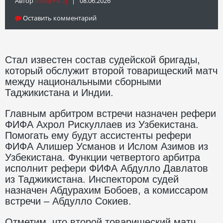
Автор
Info@fft.tj
| 08.06.2026
Оставить комментарий
Стал известен состав судейской бригады,
который обслужит второй товарищеский матч
между национальными сборными
Таджикистана и Индии.
Главным арбитром встречи назначен рефери
ФИФА Ахрол Рискуллаев из Узбекистана.
Помогать ему будут ассистенты рефери
ФИФА Алишер Усманов и Ислом Азимов из
Узбекистана. Функции четвертого арбитра
исполнит рефери ФИФА Абдулло Давлатов
из Таджикистана.
Инспектором судей
назначен Абдурахим Бобоев, а комиссаром
встречи – Абдулло Сокиев.
Отметим, что второй товарищеский матч