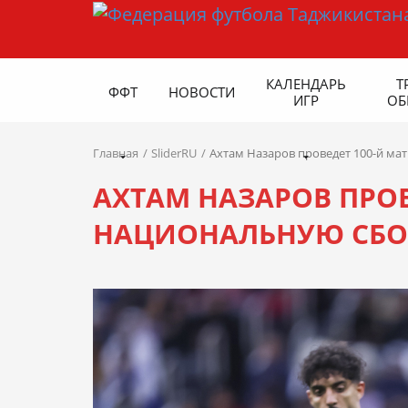
КАЛЕНДАРЬ
Т
ФФТ
НОВОСТИ
ИГР
ОБ
Главная
SliderRU
Ахтам Назаров проведет 100-й ма
АХТАМ НАЗАРОВ ПРОВ
НАЦИОНАЛЬНУЮ СБО