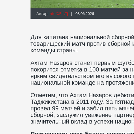
Автор
Info@fft.tj
| 08.06.2026
Для капитана национальной сборно
товарищеский матч против сборной 
команды страны.
Ахтам Назаров станет первым футбо
покорится отметка в 100 матчей за
ярким свидетельством его высокого
национальной команде на протяжени
Отметим, что Ахтам Назаров дебюти
Таджикистана в 2011 году. За пятна
провел 99 матчей и забил пять мяче
сборной, заслужил уважение партнер
значительный вклад в успехи нацио
Приглашаем всех болельщиков во 