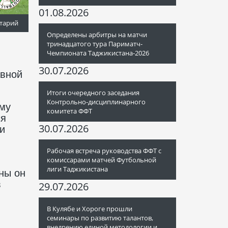
01.08.2026
тарий
Определены арбитры на матчи
тринадцатого тура Париматч-
Чемпионата Таджикистана-2026
30.07.2026
авной
Итоги очередного заседания
Контрольно-дисциплинарного
ому
комитета ФФТ
ся
30.07.2026
и
Рабочая встреча руководства ФФТ с
комиссарами матчей Футбольной
лиги Таджикистана
ны он
в
29.07.2026
В Кулябе и Хороге прошли
семинары по развитию талантов,
внедрению единой методологии и