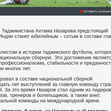
Оставить коммен
й Таджикистана Ахтама Назарова предстоящий
Индии станет юбилейным – сотым в составе гл
листом в истории таджикского футбола, котор
 национальную сборную. Это достижение являет
 профессионализма, стабильности и преданност
и многих лет.
ровал в составе национальной сборной
дцать лет выступлений за главную команду стра
й. За это время Назаров стал одним из лидеро
ов, тренеров и болельщиков, а также внес
нальной команды на международной арене.
вторник, 9 июня, на Центральный стадион