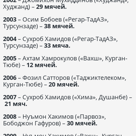
Худжанд) –
29 мячей.
2003
– Осим Бобоев («Регар-ТадАЗ»,
Турсунзаде) –
38 мячей.
2004
– Сухроб Хамидов («Регар-ТадАЗ»,
Турсунзаде) –
33 мяча.
2005
– Ахтам Хамрокулов («Вахш», Курган-
Тюбе) –
12 мячей.
2006
– Фозил Сатторов («Таджиктелеком»,
Курган-Тюбе) –
20 мячей.
2007
– Сухроб Хамидов («Хима», Душанбе) –
21 мяч.
2008
– Нуъмон Хакимов («Парвоз»,
Бободжон Гафуров) –
30 мячей.
2009
– Нуъмон Хакимов («Вахш», Курган-