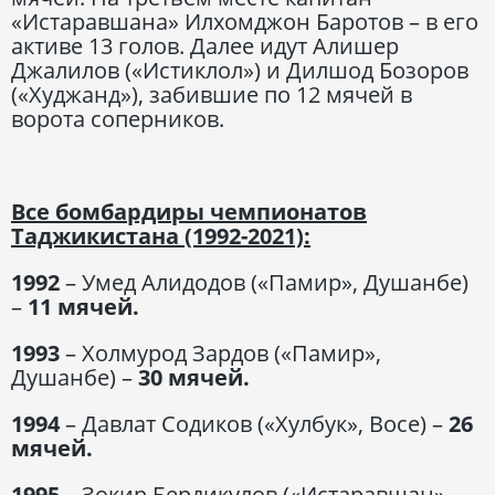
«Истаравшана» Илхомджон Баротов – в его
активе 13 голов. Далее идут Алишер
Джалилов («Истиклол») и Дилшод Бозоров
(«Худжанд»), забившие по 12 мячей в
ворота соперников.
Все бомбардиры чемпионатов
Таджикистана (1992-2021):
1992
– Умед Алидодов («Памир», Душанбе)
–
11 мячей.
1993
– Холмурод Зардов («Памир»,
Душанбе) –
30 мячей.
1994
– Давлат Содиков («Хулбук», Восе) –
26
мячей.
1995
– Зокир Бердикулов («Истаравшан»,