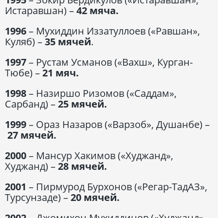
Истаравшан) –
42 мяча.
1996
– Мухиддин Иззатуллоев («Равшан»,
Куляб) –
35 мячей
.
1997
– Рустам Усманов («Вахш», Курган-
Тюбе) –
21 мяч.
1998
– Назиршо Ризомов («Саддам»,
Сарбанд) –
25 мячей.
1999
– Ораз Назаров («Варзоб», Душанбе) –
27 мячей.
2000
– Мансур Хакимов («Худжанд»,
Худжанд) –
28 мячей.
2001
– Пирмурод Бурхонов («Регар-ТадАЗ»,
Турсунзаде) –
20 мячей.
2002
– Джомихон Мухиддинов («Худжанд»,