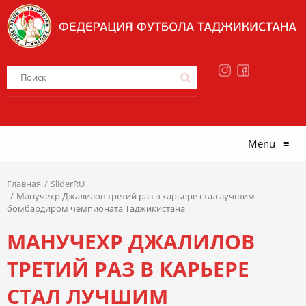
Menu
≡
Главная
SliderRU
Манучехр Джалилов третий раз в карьере стал лучшим
бомбардиром чемпионата Таджикистана
МАНУЧЕХР ДЖАЛИЛОВ
ТРЕТИЙ РАЗ В КАРЬЕРЕ
СТАЛ ЛУЧШИМ