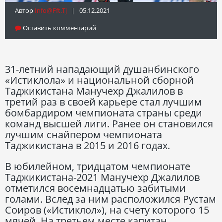
Автор
Info@fft.tj
| 05.12.2021
Оставить комментарий
31-летний нападающий душанбинского
«Истиклола» и национальной сборной
Таджикистана Манучехр Джалилов в
третий раз в своей карьере стал лучшим
бомбардиром чемпионата страны среди
команд высшей лиги. Ранее он становился
лучшим снайпером чемпионата
Таджикистана в 2015 и 2016 годах.
В юбилейном, тридцатом чемпионате
Таджикистана-2021 Манучехр Джалилов
отметился восемнадцатью забитыми
голами. Вслед за ним расположился Рустам
Соиров («Истиклол»), на счету которого 15
мячей. На третьем месте капитан