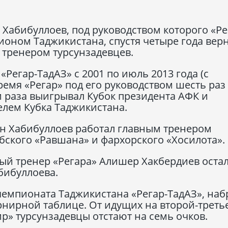
абибуллоев, под руководством которого «Ре
ионом Таджикистана, спустя четыре года вер
 тренером турсунзадевцев.
«Регар-ТадАЗ» с 2001 по июль 2013 года (с
время «Регар» под его руководством шесть раз
 раза выигрывал Кубок президента АФК и
елем Кубка Таджикистана.
он Хабибуллоев работал главным тренером
бского «Равшана» и фархорского «Хосилота».
ный тренер «Регара» Алишер Хакбердиев остал
бибуллоева.
емпионата Таджикистана «Регар-ТадАЗ», наб
урнирной таблице. От идущих на второй-треть
р» турсунзадевцы отстают на семь очков.