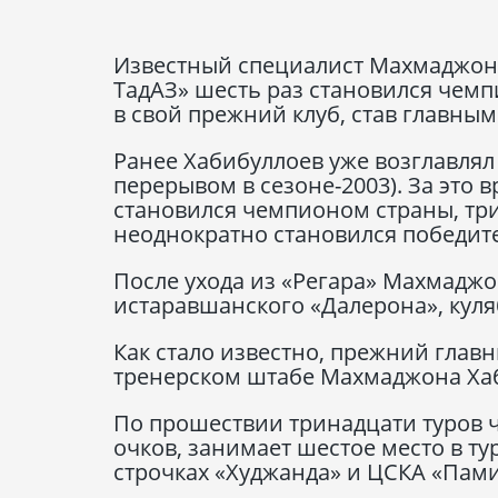
Известный специалист Махмаджон Х
ТадАЗ» шесть раз становился чемп
в свой прежний клуб, став главным
Ранее Хабибуллоев уже возглавлял 
перерывом в сезоне-2003). За это 
становился чемпионом страны, три
неоднократно становился победит
После ухода из «Регара» Махмадж
истаравшанского «Далерона», куля
Как стало известно, прежний глав
тренерском штабе Махмаджона Ха
По прошествии тринадцати туров ч
очков, занимает шестое место в т
строчках «Худжанда» и ЦСКА «Пами