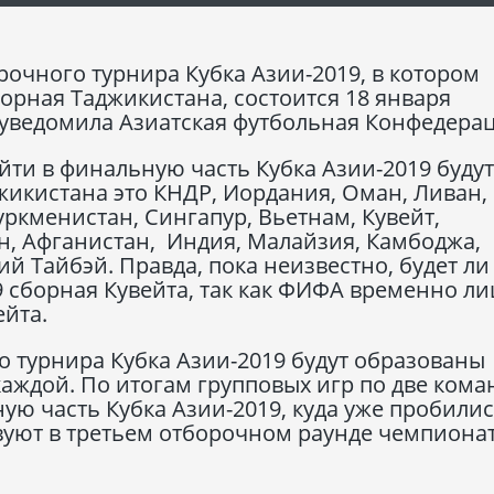
рочного турнира Кубка Азии-2019, в котором
орная Таджикистана, состоится 18 января
 уведомила Азиатская футбольная Конфедерац
йти в финальную часть Кубка Азии-2019 будут
икистана это КНДР, Иордания, Оман, Ливан,
уркменистан, Сингапур, Вьетнам, Кувейт,
н, Афганистан, Индия, Малайзия, Камбоджа,
й Тайбэй. Правда, пока неизвестно, будет ли
9 сборная Кувейта, так как ФИФА временно л
йта.
 турнира Кубка Азии-2019 будут образованы
каждой. По итогам групповых игр по две кома
ую часть Кубка Азии-2019, куда уже пробили
вуют в третьем отборочном раунде чемпиона