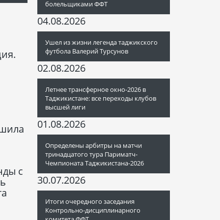
болельщиками ФФТ
04.08.2026
Ушел из жизни легенда таджикского
футбола Валерий Турсунов
ия.
02.08.2026
Летнее трансферное окно-2026 в
Таджикистане: все переходы клубов
высшей лиги
01.08.2026
ишила
Определены арбитры на матчи
тринадцатого тура Париматч-
Чемпионата Таджикистана-2026
нды с
30.07.2026
сь
та
Итоги очередного заседания
Контрольно-дисциплинарного
комитета ФФТ