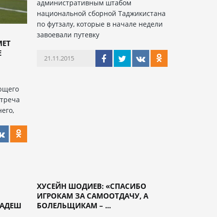
административным штабом
национальной сборной Таджикистана
по футзалу, которые в начале недели
завоевали путевку
МЕТ
Е
21.11.2015
ющего
стреча
его,
ХУСЕЙН ШОДИЕВ: «СПАСИБО
ИГРОКАМ ЗА САМООТДАЧУ, А
ЛАДЕШ
БОЛЕЛЬЩИКАМ – ...