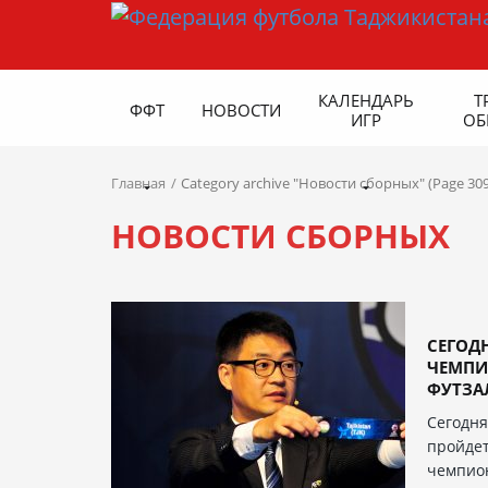
КАЛЕНДАРЬ
Т
ФФТ
НОВОСТИ
ИГР
ОБ
Главная
Category archive "Новости сборных" (Page 309
НОВОСТИ СБОРНЫХ
СЕГОД
ЧЕМПИ
ФУТЗА
Сегодня
пройдет
чемпион