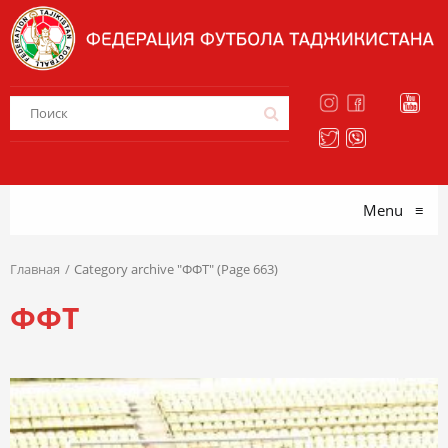
Menu
≡
Главная
Category archive "ФФТ" (Page 663)
ФФТ