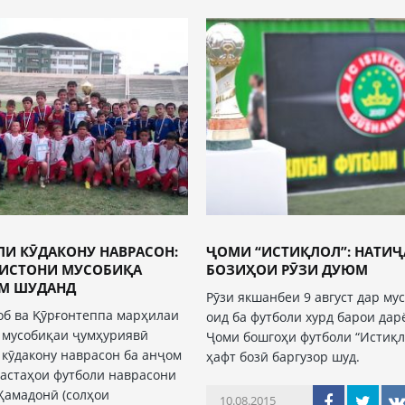
ЛИ КӮДАКОНУ НАВРАСОН:
ҶОМИ “ИСТИҚЛОЛ”: НАТИ
ИСТОНИ МУСОБИҚА
БОЗИҲОИ РӮЗИ ДУЮМ
М ШУДАНД
Рӯзи якшанбеи 9 август дар му
об ва Қӯрғонтеппа марҳилаи
оид ба футболи хурд барои дар
 мусобиқаи ҷумҳуриявӣ
Ҷоми бошгоҳи футболи “Истиқл
 кӯдакону наврасон ба анҷом
ҳафт бозӣ баргузор шуд.
Дастаҳои футболи наврасони
Ҳамадонӣ (солҳои
10.08.2015