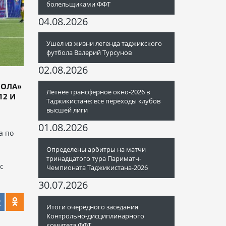
болельщиками ФФТ
04.08.2026
Ушел из жизни легенда таджикского
футбола Валерий Турсунов
02.08.2026
ЛОЛА»
Летнее трансферное окно-2026 в
12 И
Таджикистане: все переходы клубов
высшей лиги
01.08.2026
а по
Определены арбитры на матчи
тринадцатого тура Париматч-
с
Чемпионата Таджикистана-2026
30.07.2026
Итоги очередного заседания
Контрольно-дисциплинарного
комитета ФФТ