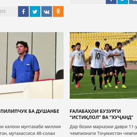
015
 ПИЛИПЧУК БА ДУШАНБЕ
ҒАЛАБАҲОИ БУЗУРГИ
“ИСТИҚЛОЛ” ВА “ХУҶАНД”
и калони мунтахаби миллии
Дар бозии марказии даври 11-
тон, мутахассиси 48-солаи
чемпионати Тоҷикистон чемп