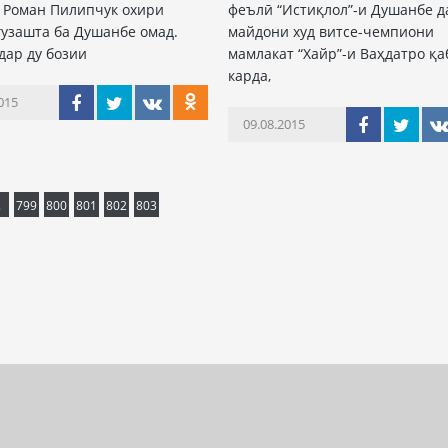
 Роман Пилипчук охири
феълӣ “Истиқлол”-и Душанбе д
гузашта ба Душанбе омад.
майдони худ витсе-чемпиони
дар ду бозии
мамлакат “Хайр”-и Ваҳдатро қа
карда,
015
09.08.2015
.
799
800
801
802
803