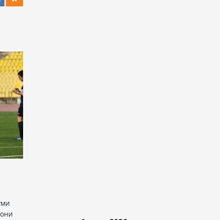
уми
иони