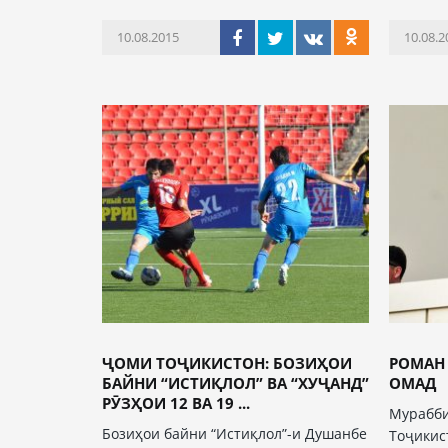
10.08.2015
10.08.2
ҶОМИ ТОҶИКИСТОН: БОЗИҲОИ
РОМАН
БАЙНИ “ИСТИҚЛОЛ” ВА “ХУҶАНД”
ОМАД
РӮЗҲОИ 12 ВА 19 ...
Мурабби
Бозиҳои байни “Истиқлол”-и Душанбе
Тоҷикис