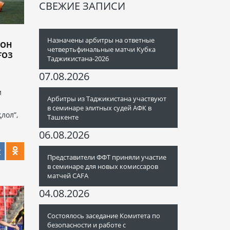
СВЕЖИЕ ЗАПИСИ
Назначены арбитры на ответные
ИОН
четвертьфинальные матчи Кубка
ҒОЗ
Таджикистана-2026
07.08.2026
и
Арбитры из Таджикистана участвуют
в семинаре элитных судей АФК в
лол”,
Ташкенте
06.08.2026
Представители ФФТ приняли участие
в семинаре для новых комиссаров
матчей CAFA
04.08.2026
Состоялось заседание Комитета по
безопасности и работе с