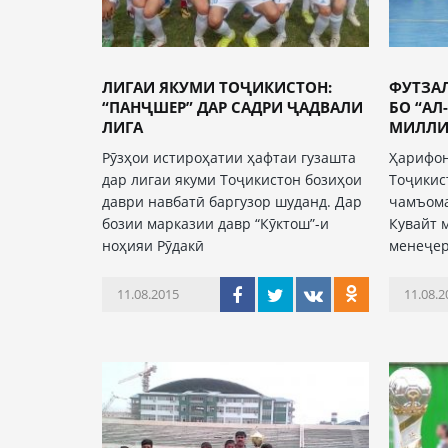
ЛИГАИ ЯКУМИ ТОҶИКИСТОН:
ФУТЗА
“ПАНҶШЕР” ДАР САДРИ ҶАДВАЛИ
БО “АЛ
ЛИГА
МИЛЛИИ
Рӯзҳои истироҳатии ҳафтаи гузашта
Ҳарифон
дар лигаи якуми Тоҷикистон бозиҳои
Тоҷикис
даври навбатӣ баргузор шуданд. Дар
чамъома
бозии марказии давр “Кӯктош”-и
Кувайт 
ноҳияи Рӯдакӣ
менеҷер
11.08.2015
11.08.2