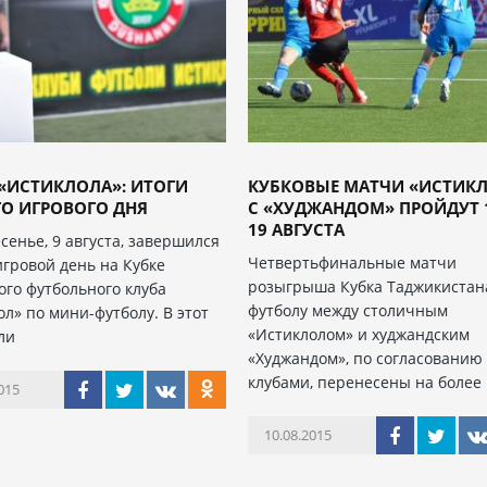
«ИСТИКЛОЛА»: ИТОГИ
КУБКОВЫЕ МАТЧИ «ИСТИК
О ИГРОВОГО ДНЯ
С «ХУДЖАНДОМ» ПРОЙДУТ 
19 АВГУСТА
сенье, 9 августа, завершился
Четвертьфинальные матчи
игровой день на Кубке
розыгрыша Кубка Таджикистан
ого футбольного клуба
футболу между столичным
ол» по мини-футболу. В этот
«Истиклолом» и худжандским
ли
«Худжандом», по согласованию 
клубами, перенесены на более
015
10.08.2015