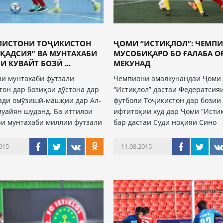
ЛИСТОНИ ТОҶИКИСТОН
ҶОМИ “ИСТИҚЛОЛ”: ЧЕМП
-ҚАДСИЯ” ВА МУНТАХАБИ
МУСОБИҚАРО БО ҒАЛАБА О
 КУВАЙТ БОЗӢ ...
МЕКУНАД
и мунтахаби футзали
Чемпиони амалкунандаи Ҷоми
тон дар бозиҳои дӯстона дар
“Истиқлол” дастаи Федератсия
ди омӯзишӣ-машқии дар Ал-
футболи Тоҷикистон дар бозии
муайян шуданд. Ба иттилои
ифтитоҳии худ дар Ҷоми “Истиқ
и мунтахаби миллии футзали
бар дастаи Суди ноҳияи Сино
015
11.08.2015