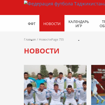
КАЛЕНДАРЬ
Т
ФФТ
НОВОСТИ
ИГР
ОБ
Главная
НовостиPage 755
НОВОСТИ