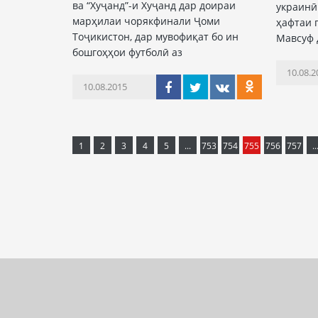
ва “Хуҷанд”-и Хуҷанд дар доираи
украинӣ
марҳилаи чорякфинали Ҷоми
ҳафтаи 
Тоҷикистон, дар мувофиқат бо ин
Мавсуф 
бошгоҳҳои футболӣ аз
10.08.2
10.08.2015
1
2
3
4
5
...
753
754
755
756
757
..