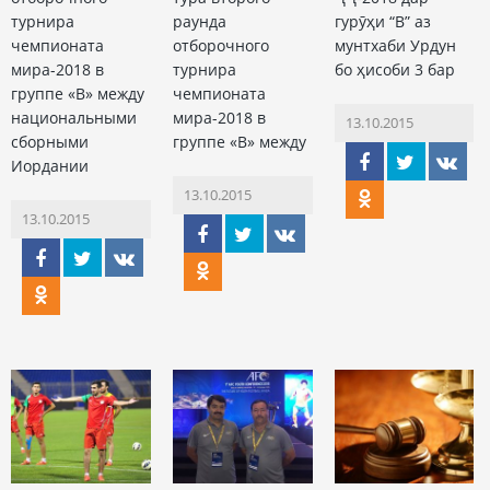
турнира
раунда
гурӯҳи “В” аз
чемпионата
отборочного
мунтхаби Урдун
мира-2018 в
турнира
бо ҳисоби 3 бар
группе «В» между
чемпионата
национальными
мира-2018 в
13.10.2015
сборными
группе «В» между
Иордании
13.10.2015
13.10.2015