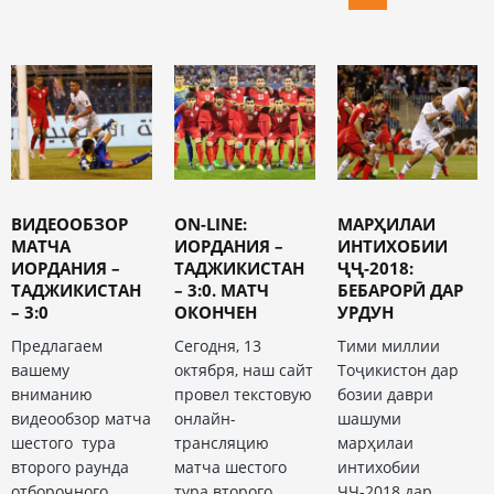
ВИДЕООБЗОР
ON-LINE:
МАРҲИЛАИ
МАТЧА
ИОРДАНИЯ –
ИНТИХОБИИ
ИОРДАНИЯ –
ТАДЖИКИСТАН
ҶҶ-2018:
ТАДЖИКИСТАН
– 3:0. МАТЧ
БЕБАРОРӢ ДАР
– 3:0
ОКОНЧЕН
УРДУН
Предлагаем
Сегодня, 13
Тими миллии
вашему
октября, наш сайт
Тоҷикистон дар
вниманию
провел текстовую
бозии даври
видеообзор матча
онлайн-
шашуми
шестого тура
трансляцию
марҳилаи
второго раунда
матча шестого
интихобии
отборочного
тура второго
ҶҶ-2018 дар