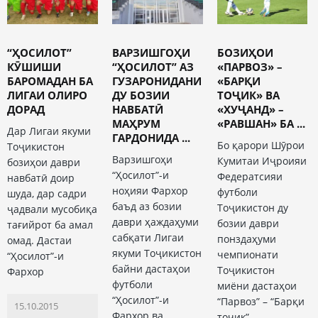
“ҲОСИЛОТ”
ВАРЗИШГОҲИ
БОЗИҲОИ
КӮШИШИ
“ҲОСИЛОТ” АЗ
«ПАРВОЗ» –
БАРОМАДАН БА
ГУЗАРОНИДАНИ
«БАРҚИ
ЛИГАИ ОЛИРО
ДУ БОЗИИ
ТОҶИК» ВА
ДОРАД
НАВБАТӢ
«ХУҶАНД» –
МАҲРУМ
«РАВШАН» БА ...
Дар Лигаи якуми
ГАРДОНИДА ...
Бо қарори Шӯрои
Тоҷикистон
Варзишгоҳи
Кумитаи Иҷроияи
бозиҳои даври
“Ҳосилот”-и
Федератсияи
навбатӣ доир
ноҳияи Фархор
футболи
шуда, дар садри
баъд аз бозии
Тоҷикистон ду
ҷадвали мусобиқа
даври ҳаждаҳуми
бозии даври
тағийрот ба амал
сабқати Лигаи
понздаҳуми
омад. Дастаи
якуми Тоҷикистон
чемпионати
“Ҳосилот”-и
байни дастаҳои
Тоҷикистон
Фархор
футболи
миёни дастаҳои
“Ҳосилот”-и
“Парвоз” – “Барқи
15.10.2015
Фархор ва
тоҷик”