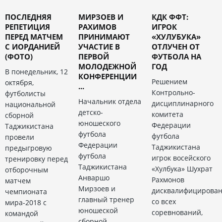
ПОСЛЕДНЯЯ
МИРЗОЕВ И
КДК ФФТ:
РЕПЕТИЦИЯ
РАХИМОВ
ИГРОК
ПЕРЕД МАТЧЕМ
ПРИНИМАЮТ
«ХУЛУБУКА»
С ИОРДАНИЕЙ
УЧАСТИЕ В
ОТЛУЧЕН ОТ
(ФОТО)
ПЕРВОЙ
ФУТБОЛА НА
МОЛОДЕЖНОЙ
ГОД
В понедельник, 12
КОНФЕРЕНЦИИ
Решением
октября,
...
Контрольно-
футболисты
Начальник отдела
дисциплинарного
национальной
детско-
комитета
сборной
юношеского
Федерации
Таджикистана
футбола
футбола
провели
Федерации
Таджикистана
предыгровую
футбола
игрок восейского
тренировку перед
Таджикистана
«Хулбука» Шухрат
отборочным
Анваршо
Рахмонов
матчем
Мирзоев и
дисквалифицирова
чемпионата
главный тренер
со всех
мира-2018 с
юношеской
соревнований,
командой
сборной