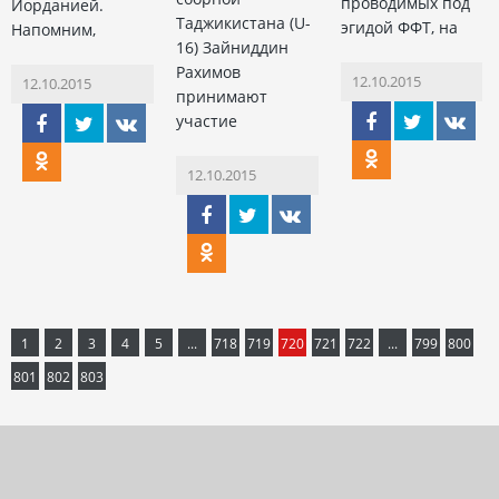
проводимых под
Иорданией.
Таджикистана (U-
эгидой ФФТ, на
Напомним,
16) Зайниддин
Рахимов
12.10.2015
12.10.2015
принимают
участие
12.10.2015
1
2
3
4
5
...
718
719
720
721
722
...
799
800
801
802
803