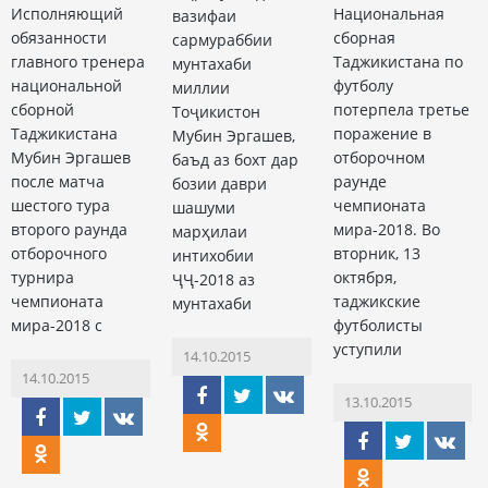
Исполняющий
Национальная
вазифаи
обязанности
сборная
сармураббии
главного тренера
Таджикистана по
мунтахаби
национальной
футболу
миллии
сборной
потерпела третье
Тоҷикистон
Таджикистана
поражение в
Мубин Эргашев,
Мубин Эргашев
отборочном
баъд аз бохт дар
после матча
раунде
бозии даври
шестого тура
чемпионата
шашуми
второго раунда
мира-2018. Во
марҳилаи
отборочного
вторник, 13
интихобии
турнира
октября,
ҶҶ-2018 аз
чемпионата
таджикские
мунтахаби
мира-2018 с
футболисты
уступили
14.10.2015
14.10.2015
13.10.2015