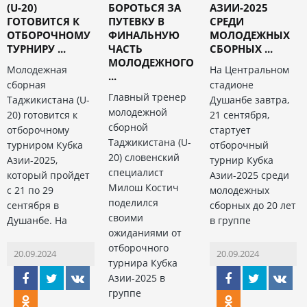
(U-20)
БОРОТЬСЯ ЗА
АЗИИ-2025
ГОТОВИТСЯ К
ПУТЕВКУ В
СРЕДИ
ОТБОРОЧНОМУ
ФИНАЛЬНУЮ
МОЛОДЕЖНЫХ
ТУРНИРУ ...
ЧАСТЬ
СБОРНЫХ ...
МОЛОДЕЖНОГО
Молодежная
На Центральном
...
сборная
стадионе
Главный тренер
Таджикистана (U-
Душанбе завтра,
молодежной
20) готовится к
21 сентября,
сборной
отборочному
стартует
Таджикистана (U-
турниром Кубка
отборочный
20) словенский
Азии-2025,
турнир Кубка
специалист
который пройдет
Азии-2025 среди
Милош Костич
с 21 по 29
молодежных
поделился
сентября в
сборных до 20 лет
своими
Душанбе. На
в группе
ожиданиями от
отборочного
20.09.2024
20.09.2024
турнира Кубка
Азии-2025 в
группе