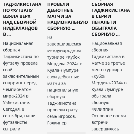
ТАДЖИКИСТАНА
ПРОВЕЛИ
СБОРНАЯ
ПО ФУТЗАЛУ
ДЕБЮТНЫЕ
ТАДЖИКИСТАНА
ВЗЯЛА ВЕРХ
МАТЧИ ЗА
В СЕРИИ
НАД СБОРНОЙ
НАЦИОНАЛЬНУЮ
ПЕНАЛЬТИ
НИДЕРЛАНДОВ
СБОРНУЮ ...
ОБЫГРАЛА
В ...
СБОРНУЮ ...
На
Национальная
Национальная
завершившемся
сборная
сборная
международном
Таджикистана по
Таджикистана в
турнире «Кубок
футзалу провела
матче за третье
Мердека-2024» в
свой
место турнира
Куала-Лумпуре
заключительный
«Кубок
свои дебютные
спарринг перед
Мердека-2024» в
матчи за
чемпионатом
Куала-Лумпуре
национальную
мира-2024 в
обыграла
сборную
Узбекистане.
сборную
Таджикистана
Сегодня, 8
Филиппин.
провели сразу
сентября, наши
Основное время
семь игроков.
футзалисты
встречи
Голкипер
сыграли
завершилось