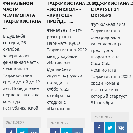
ФИНАЛЬНОЙ
ТАДЖИКИСТАНА-2022
ТАДЖИКИСТАНА-2
ЧАСТИ
«ИСТИКЛОЛ» –
СТАРТУЕТ 31
ЧЕМПИОНАТА
«КУКТОШ»
ОКТЯБРЯ
ТАДЖИКИСТАНА
ПРОЙДЕТ ...
Футбольная лига
...
Финальный матч
Таджикистана
В Душанбе
розыгрыша
обнародовала
сегодня, 26
Париматч-Кубка
календарь игр
октября,
Таджикистана-2022
трех туров
завершилась
между клубами
второго этапа
финальная часть
«Истиклол»
Coca-Cola-
чемпионата
(Душанбе) и
чемпионата
Таджикистана
«Куктош» (Рудаки)
Таджикистана-2022
среди детей до 12
пройдет в
среди команд
лет. Победителем
субботу, 29
высшей лиги,
первенства стала
октября, на
который стартует
команда
стадионе
31 октября.
Республиканской
«Пахтакор»
26.10.2022
26.10.2022
26.10.2022