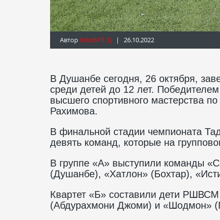
Автор
Info@fft.tj
| 26.10.2022
В Душанбе сегодня, 26 октября, за
среди детей до 12 лет. Победителе
высшего спортивного мастерства по
Рахимова.
В финальной стадии чемпионата Тад
девять команд, которые на группово
В группе «А» выступили команды «С
(Душанбе), «Хатлон» (Бохтар), «Ист
Квартет «Б» составили дети РШВСМ 
(Абдурахмони Джоми) и «Шодмон» (Г