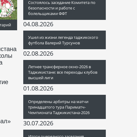
Состоялось заседание Комитета по
безопасности и работе с
болельщиками ФФТ
04.08.2026
тарий
Ушел из жизни легенда таджикского
футбола Валерий Турсунов
истана
02.08.2026
колы
а
Летнее трансферное окно-2026 в
Таджикистане: все переходы клубов
высшей лиги
тие
01.08.2026
Определены арбитры на матчи
тринадцатого тура Париматч-
Чемпионата Таджикистана-2026
рал»
30.07.2026
Итоги очередного заседания