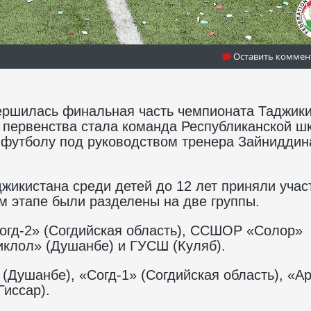
Оставить коммен
вершилась финальная часть чемпионата Таджик
м первенства стала команда Республиканской ш
 футболу под руководством тренера Зайниддин
жикистана среди детей до 12 лет приняли учас
м этапе были разделены на две группы.
огд-2» (Согдийская область), ССШОР «Солор»
иклол» (Душанбе) и ГУСШ (Куляб).
(Душанбе), «Согд-1» (Согдийская область), «А
иссар).