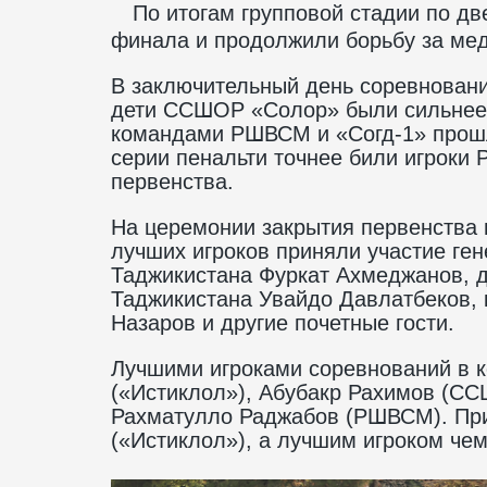
По итогам групповой стадии по д
финала и продолжили борьбу за ме
В заключительный день соревновани
дети ССШОР «Солор» были сильнее 
командами РШВСМ и «Согд-1» прошла
серии пенальти точнее били игроки
первенства.
На церемонии закрытия первенства 
лучших игроков приняли участие ге
Таджикистана Фуркат Ахмеджанов, 
Таджикистана Увайдо Давлатбеков, 
Назаров и другие почетные гости.
Лучшими игроками соревнований в 
(«Истиклол»), Абубакр Рахимов (СС
Рахматулло Раджабов (РШВСМ). При
(«Истиклол»), а лучшим игроком ч