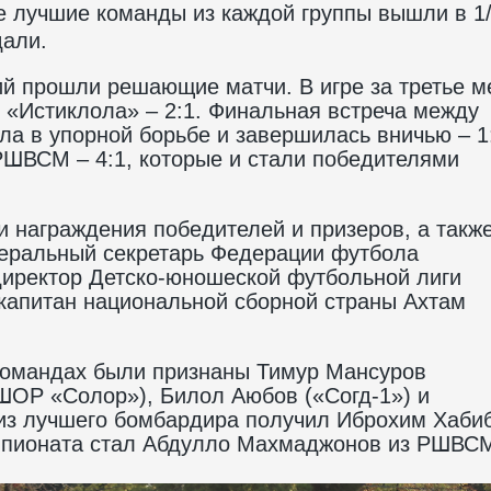
ве лучшие команды из каждой группы вышли в 1
дали.
й прошли решающие матчи. В игре за третье м
«Истиклола» – 2:1. Финальная встреча между
 в упорной борьбе и завершилась вничью – 1:
 РШВСМ – 4:1, которые и стали победителями
и награждения победителей и призеров, а такж
неральный секретарь Федерации футбола
директор Детско-юношеской футбольной лиги
капитан национальной сборной страны Ахтам
командах были признаны Тимур Мансуров
ШОР «Солор»), Билол Аюбов («Согд-1») и
з лучшего бомбардира получил Иброхим Хаби
емпионата стал Абдулло Махмаджонов из РШВС