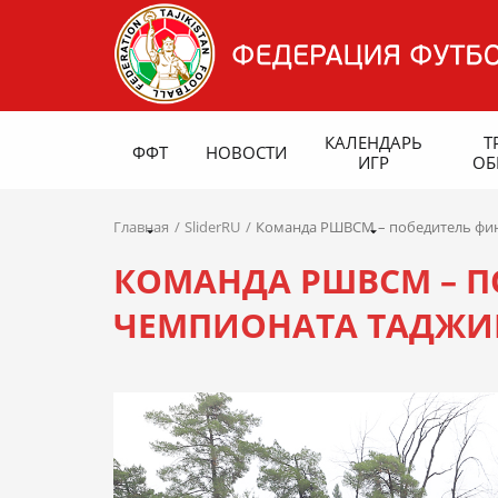
КАЛЕНДАРЬ
Т
ФФТ
НОВОСТИ
ИГР
ОБ
Главная
SliderRU
Команда РШВСМ – победитель фина
КОМАНДА РШВСМ – П
ЧЕМПИОНАТА ТАДЖИКИ