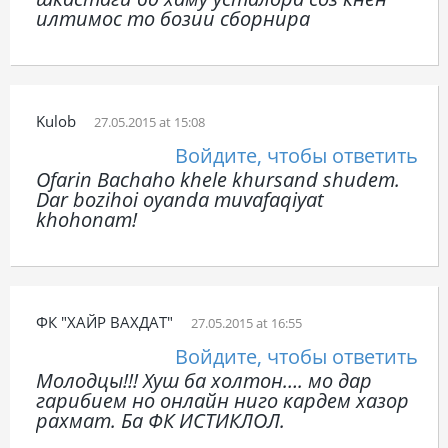
илтимос то бозии сборнира
Kulob
27.05.2015 at 15:08
Войдите, чтобы ответить
Ofarin Bachaho khele khursand shudem.
Dar bozihoi oyanda muvafaqiyat
khohonam!
ФК "ХАЙР ВАХДАТ"
27.05.2015 at 16:55
Войдите, чтобы ответить
Молодцы!!! Хуш ба холтон…. мо дар
гарибием но онлайн ниго кардем хазор
рахмат. Ба ФК ИСТИКЛОЛ.